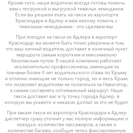
Кроме того, наши водители всегда готовы помочь
Лермонтово ⇆ Адлер
вам с погрузкой и выгрузкой тяжелых чемоданов.
945 ₽
1890 ₽
2835 ₽
3780 ₽
Акция!
Если вы решили ехать на такси из аэропорта
Краснодара в Адлер и вам некому помочь с
тяжелыми чемоданами – это сделаем мы.
Цены по акции ограничены количеством свободных
При поездке на такси из Адлера в аэропорт
автомобилей. Точную цену вам сообщит менеджер
Краснодар вы можете быть точно уверенны в том,
при заказе.
что ваш личный водитель доставит в конечный пункт
маршрута самым коротким и максимально
безопасным путем. В нашей компании работают
исключительно профессионалы, имеющие за
плечами более 8 лет водительского стажа по Крыму
и отлично знающие не только город, но и весь Крым,
что позволяет водителям не полагаться на Навигатор,
а самим составлять оптимальный маршрут. Наше
такси доставит вас в ту точку города Адлер, в
которую вы укажете и никаких доплат за это не будет.
При заказе такси из аэропорта Краснодара в Адлер
диспетчер сразу уточнит у вас полную информацию о
поездке, количестве пассажиров, а также о
количестве багажа, сообщит четко фиксированную