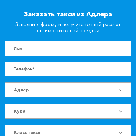
+7(861)217-90-04
Заказать такси из Адлера
Заполните форму и получите точный рассчет
Заказать такси
стоимости вашей поездки
Адлер
Куда
Класс такси