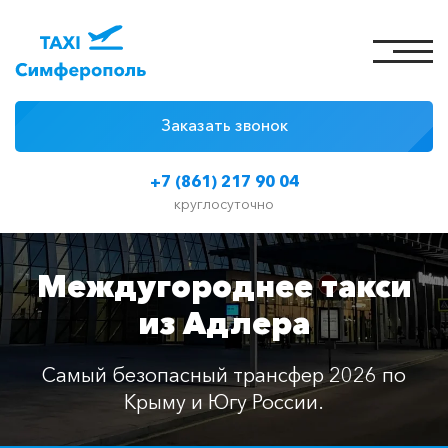
Заказать звонок
4 причины
+7 (861) 217 90 04
Цены на такси
круглосуточно
Классы автомобилей
Междугороднее такси
Отзывы
из Адлера
Контакты
Самый безопасный трансфер 2026 по
Крыму и Югу России.