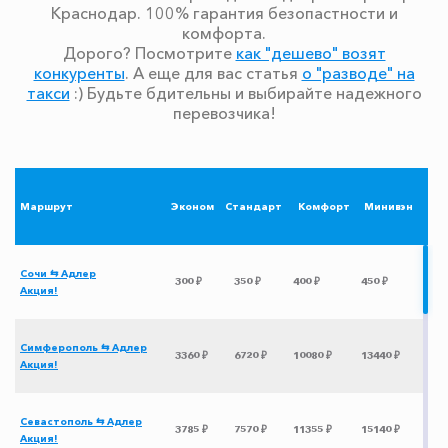
Краснодар. 100% гарантия безопастности и
комфорта.
Дорого? Посмотрите
как "дешево" возят
конкуренты
. А еще для вас статья
о "разводе" на
такси
:) Будьте бдительны и выбирайте надежного
перевозчика!
Маршрут
Эконом
Стандарт
Комфорт
Минивэн
Сочи ⇆ Адлер
300 ₽
350 ₽
400 ₽
450 ₽
Акция!
Симферополь ⇆ Адлер
3360 ₽
6720 ₽
10080 ₽
13440 ₽
Акция!
Севастополь ⇆ Адлер
3785 ₽
7570 ₽
11355 ₽
15140 ₽
Акция!