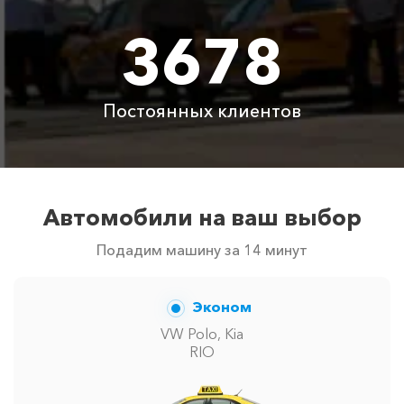
3678
Судак ⇆ Адлер
3055 ₽
6110 ₽
9165 ₽
12220 ₽
Акция!
Постоянных клиентов
Алушта ⇆ Адлер
3440 ₽
6880 ₽
10320 ₽
13760 ₽
Акция!
Кабардинка ⇆ Адлер
1415 ₽
2830 ₽
4245 ₽
5660 ₽
Акция!
Автомобили на ваш выбор
Подадим машину за 14 минут
Джубга ⇆ Адлер
975 ₽
1950 ₽
2925 ₽
3900 ₽
Акция!
Эконом
Крымск ⇆ Адлер
1775 ₽
3550 ₽
5325 ₽
7100 ₽
VW Polo, Kia
Акция!
RIO
Лазаревское ⇆ Адлер
455 ₽
910 ₽
1365 ₽
1820 ₽
Акция!