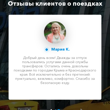
Отзывы клиентов о поездках
Красногвардейское ⇆
Адлер
3340 ₽
6680 ₽
10020 ₽
13360 ₽
Акция!
Архипо-Осиповка ⇆
Адлер
1075 ₽
2150 ₽
3225 ₽
4300 ₽
Акция!
Мария К.
Владиславовка ⇆ Адлер
Добрый день всем! Дважды за отпуск
2770 ₽
5540 ₽
8310 ₽
11080 ₽
Акция!
пользовались услугами данной службы
трансферов: Остались очень довольны
поездками по городам Крыма и Краснодарского
Коктебель ⇆ Адлер
края. Всё исключительно и без претензий:
2885 ₽
5770 ₽
8655 ₽
11540 ₽
Акция!
пунктуально, вежливо, комфортно. Спасибо за
безопасную езду.
Морское ⇆ Адлер
3135 ₽
6270 ₽
9405 ₽
12540 ₽
Акция!