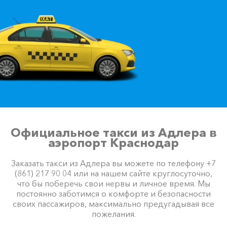
250 ₽
300 ₽
350 ₽
400 ₽
Акция!
Чайка ⇆ Адлер
3570 ₽
7140 ₽
10710 ₽
14280 ₽
Акция!
Балаклава ⇆ Адлер
3795 ₽
7590 ₽
11385 ₽
15180 ₽
Акция!
Красная Поляна ⇆ Адлер
225 ₽
450 ₽
675 ₽
900 ₽
Официальное такси из Адлера в
Акция!
аэропорт Краснодар
Заказать такси из Адлера вы можете по телефону +7
(861) 217 90 04 или на нашем сайте круглосуточно,
Приморский ⇆ Адлер
что бы поберечь свои нервы и личное время. Мы
2710 ₽
5420 ₽
8130 ₽
10840 ₽
Акция!
постоянно заботимся о комфорте и безопасности
своих пассажиров, максимально предугадывая все
пожелания.