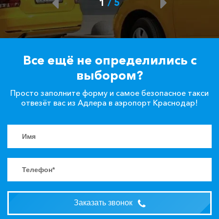
1
/
5
Черноморское ⇆ Адлер
4120 ₽
8240 ₽
12360 ₽
16480 ₽
Акция!
Витязево ⇆ Адлер
1820 ₽
3640 ₽
5460 ₽
7280 ₽
Акция!
Все ещё не определились с
выбором?
Сукко ⇆ Адлер
1805 ₽
3610 ₽
5415 ₽
7220 ₽
Акция!
Просто заполните форму и самое безопасное такси
отвезёт вас из Адлера в аэропорт Краснодар!
Партенит ⇆ Адлер
3525 ₽
7050 ₽
10575 ₽
14100 ₽
Акция!
Голубицкая ⇆ Адлер
2005 ₽
4010 ₽
6015 ₽
8020 ₽
Акция!
Новоозерное ⇆ Адлер
3780 ₽
7560 ₽
11340 ₽
15120 ₽
Акция!
Заказать звонок
Хоста ⇆ Адлер