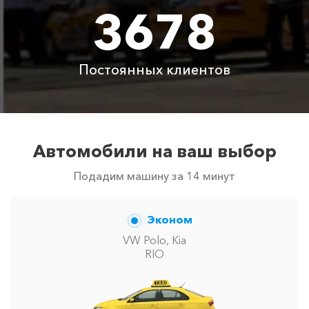
3678
Аренда автомобиля
3800 ₽
4700 ₽
6300 ₽
6100 ₽
с водителем
Постоянных клиентов
Цены по акции ограничены количеством свободных
автомобилей в г Новоозерное. Точную цену вам
сообщит менеджер при заказе.
Автомобили на ваш выбор
Подадим машину за 14 минут
Эконом
VW Polo, Kia
RIO