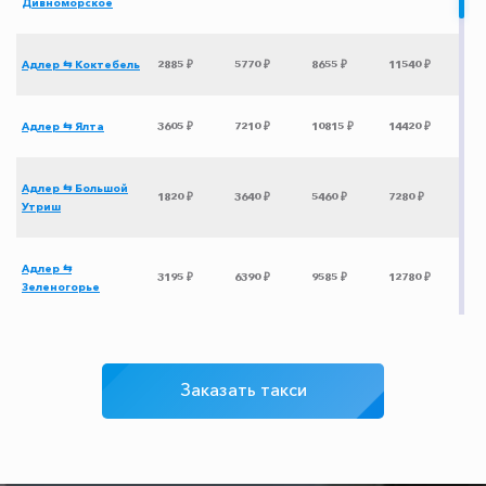
Дивноморское
Адлер ⇆ Коктебель
2885 ₽
5770 ₽
8655 ₽
11540 ₽
Адлер ⇆ Ялта
3605 ₽
7210 ₽
10815 ₽
14420 ₽
Адлер ⇆ Большой
1820 ₽
3640 ₽
5460 ₽
7280 ₽
Утриш
Адлер ⇆
3195 ₽
6390 ₽
9585 ₽
12780 ₽
Зеленогорье
Адлер ⇆
2505 ₽
5010 ₽
7515 ₽
10020 ₽
Ставрополь
Заказать такси
Адлер ⇆
2575 ₽
5150 ₽
7725 ₽
10300 ₽
Крыловская