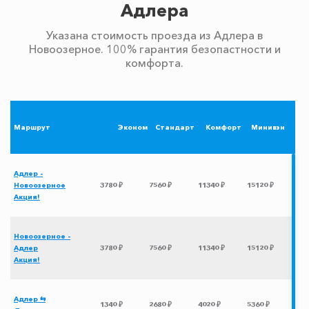
Адлера
Указана стоимость проезда из Адлера в
Новоозерное. 100% гарантия безопастности и
комфорта.
Маршрут
Эконом
Стандарт
Комфорт
Минивэн
Адлер -
Новоозерное
3780 ₽
7560 ₽
11340 ₽
15120 ₽
Акция!
Новоозерное -
Адлер
3780 ₽
7560 ₽
11340 ₽
15120 ₽
Акция!
Адлер ⇆
1340 ₽
2680 ₽
4020 ₽
5360 ₽