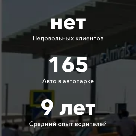
Адлер ⇆
2500 ₽
5000 ₽
7500 ₽
10000 ₽
нет
Владикавказ
Адлер ⇆
1550 ₽
3100 ₽
4650 ₽
6200 ₽
Виноградный
Недовольных клиентов
Адлер ⇆ Калуга
8100 ₽
16200 ₽
24300 ₽
32400 ₽
165
Адлер ⇆ Мариуполь
3600 ₽
7200 ₽
10800 ₽
14400 ₽
ДНР
Авто в автопарке
Адлер ⇆ Тверь
8950 ₽
17900 ₽
26850 ₽
35800 ₽
9 лет
Детское
Бесплатно
Бесплатно
Бесплатно
Бесплатно
автокресло
Средний опыт водителей
Ожидание машины
Бесплатно
Бесплатно
Бесплатно
Бесплатно