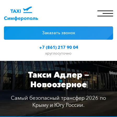
Заказать звонок
4 причины
+7 (861) 217 90 04
Цены на такси
круглосуточно
Классы автомобилей
Такси Адлер —
Отзывы
Новоозерное
Контакты
Самый безопасный трансфер 2026 по
Крыму и Югу России.