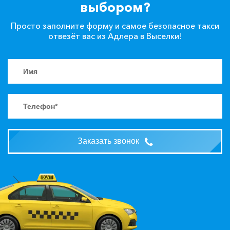
выбором?
Просто заполните форму и самое безопасное такси
отвезёт вас из Адлера в Выселки!
Заказать звонок