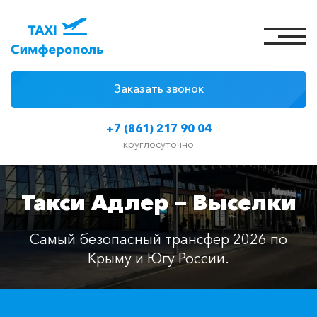
Заказать звонок
4 причины
+7 (861) 217 90 04
Цены на такси
круглосуточно
Классы автомобилей
Такси Адлер — Выселки
Отзывы
Контакты
Самый безопасный трансфер 2026 по
Крыму и Югу России.