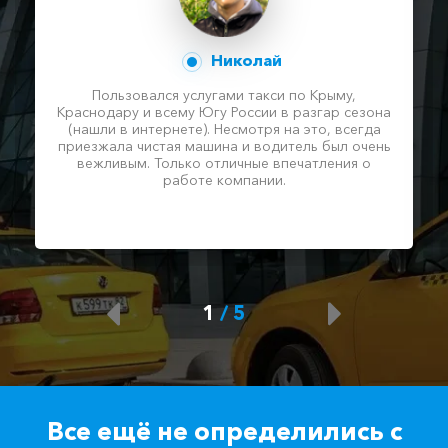
Николай
Пользовался услугами такси по Крыму,
Краснодару и всему Югу России в разгар сезона
(нашли в интернете). Несмотря на это, всегда
приезжала чистая машина и водитель был очень
вежливым. Только отличные впечатления о
работе компании.
1
/
5
Все ещё не определились с