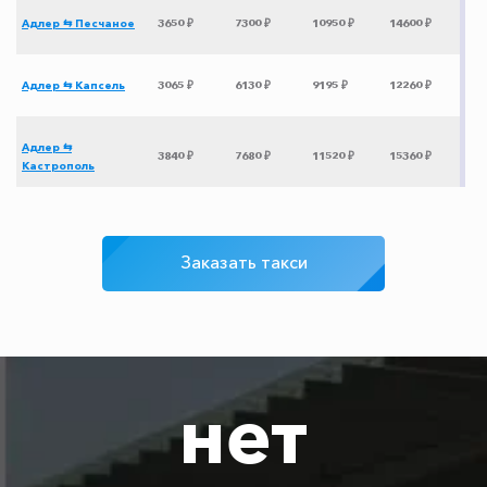
Адлер ⇆ Песчаное
3650 ₽
7300 ₽
10950 ₽
14600 ₽
Адлер ⇆ Капсель
3065 ₽
6130 ₽
9195 ₽
12260 ₽
Адлер ⇆
3840 ₽
7680 ₽
11520 ₽
15360 ₽
Кастрополь
Адлер ⇆
3195 ₽
6390 ₽
9585 ₽
12780 ₽
Зеленогорье
Заказать такси
Адлер ⇆ Волгодонск
3475 ₽
6950 ₽
10425 ₽
13900 ₽
Адлер ⇆ Шахты
3175 ₽
6350 ₽
9525 ₽
12700 ₽
нет
Адлер ⇆
1050 ₽
2100 ₽
3150 ₽
4200 ₽
Минеральные Воды