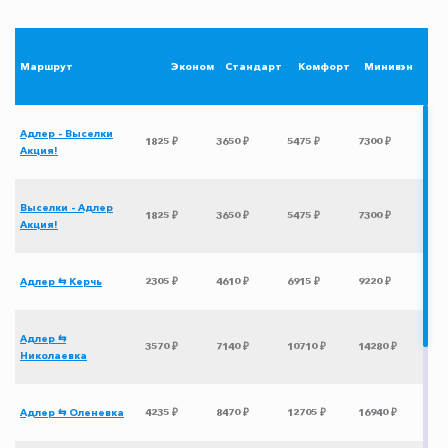
Маршрут
Эконом
Стандарт
Комфорт
Минивэн
Адлер - Выселки
1825 ₽
3650 ₽
5475 ₽
7300 ₽
Акция!
Выселки - Адлер
1825 ₽
3650 ₽
5475 ₽
7300 ₽
Акция!
Адлер ⇆ Керчь
2305 ₽
4610 ₽
6915 ₽
9220 ₽
Адлер ⇆
3570 ₽
7140 ₽
10710 ₽
14280 ₽
Николаевка
Адлер ⇆ Оленевка
4235 ₽
8470 ₽
12705 ₽
16940 ₽