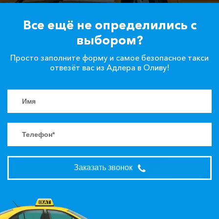
Все ещё не определились с
выбором?
Просто заполните форму и самое безопасное такси
отвезёт вас из Адлера в Оливу!
Заказать звонок