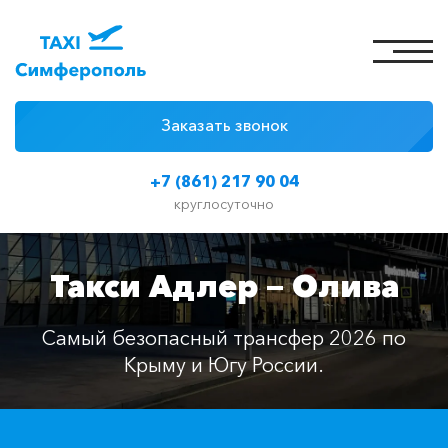
Заказать звонок
4 причины
+7 (861) 217 90 04
Цены на такси
круглосуточно
Классы автомобилей
Такси Адлер — Олива
Отзывы
Контакты
Самый безопасный трансфер 2026 по
Крыму и Югу России.