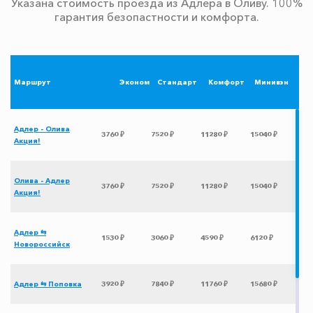
Указана стоимость проезда из Адлера в Оливу. 100%
гарантия безопастности и комфорта.
Маршрут
Эконом
Стандарт
Комфорт
Минивэн
Адлер - Олива
3760 ₽
7520 ₽
11280 ₽
15040 ₽
Акция!
Олива - Адлер
3760 ₽
7520 ₽
11280 ₽
15040 ₽
Акция!
Адлер ⇆
1530 ₽
3060 ₽
4590 ₽
6120 ₽
Новороссийск
Адлер ⇆ Поповка
3920 ₽
7840 ₽
11760 ₽
15680 ₽