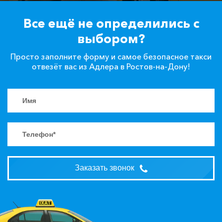
Все ещё не определились с
выбором?
Просто заполните форму и самое безопасное такси
отвезёт вас из Адлера в Ростов-на-Дону!
Заказать звонок