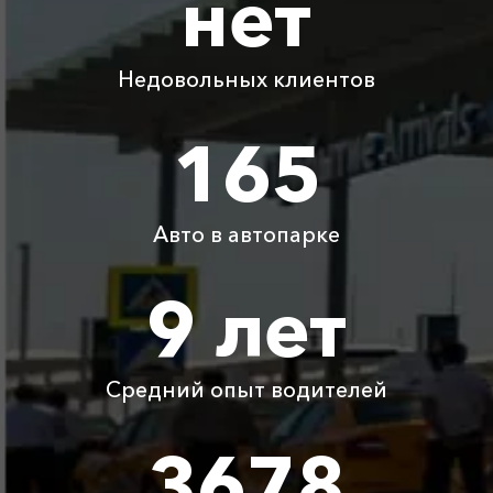
нет
Адлер ⇆
1605 ₽
3210 ₽
4815 ₽
6420 ₽
Тоннельная
Недовольных клиентов
Адлер ⇆ Нижний
8725 ₽
17450 ₽
26175 ₽
34900 ₽
Новгород
165
Адлер ⇆ Рязань
7550 ₽
15100 ₽
22650 ₽
30200 ₽
Авто в автопарке
Детское
Бесплатно
Бесплатно
Бесплатно
Бесплатно
автокресло
9 лет
Ожидание машины
Бесплатно
Бесплатно
Бесплатно
Бесплатно
Средний опыт водителей
Аренда автомобиля
3800 ₽
4700 ₽
6300 ₽
6100 ₽
с водителем
3678
Цены по акции ограничены количеством свободных