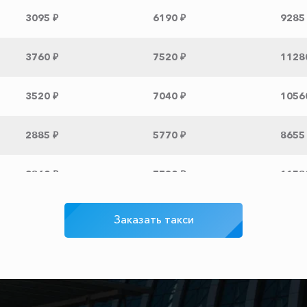
3095 ₽
6190 ₽
9285
3760 ₽
7520 ₽
1128
3520 ₽
7040 ₽
1056
2885 ₽
5770 ₽
8655
3860 ₽
7720 ₽
1158
225 ₽
450 ₽
675 ₽
Заказать такси
1700 ₽
3400 ₽
5100
1820 ₽
3640 ₽
5460