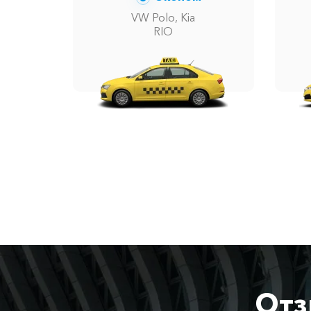
VW Polo, Kia
RIO
Отз