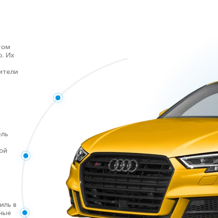
том
. Их
ители
ель
ой
иль в
чные