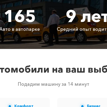
165
9 ле
6725 ₽
13450 ₽
2017
450 ₽
900 ₽
1350
Авто в автопарке
Средний опыт водит
Бесплатно
Бесплатно
Бесп
Бесплатно
Бесплатно
Бесп
3800 ₽
4700 ₽
6300
томобили на ваш вы
ом свободных автомобилей в г Мрия Резорт. Точную цен
Подадим машину за 14 минут
Комфорт
Бизнес