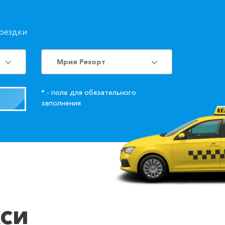
поездки
Мрия Резорт
* - поле для обязательного
заполнения
кси