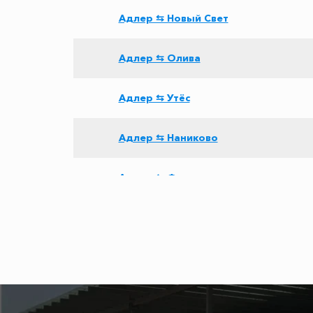
Адлер ⇆ Новый Свет
Адлер ⇆ Олива
Адлер ⇆ Утёс
Адлер ⇆ Наниково
Адлер ⇆ Фороская церковь
Адлер ⇆ Роза Хутор
Адлер ⇆ Широкая Балка
Адлер ⇆ Большой Утриш