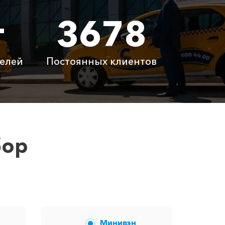
т
3678
5 ₽
26900 ₽
 ₽
1800 ₽
елей
Постоянных клиентов
латно
Бесплатно
латно
Бесплатно
 ₽
6100 ₽
бор
у вам сообщит менеджер при заказе.
Минивэн