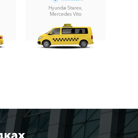
Hyundai Starex,
Mercedes Vito
дках