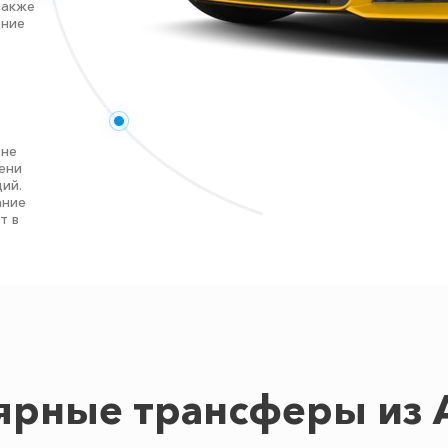
также
дние
 не
ени
ий.
ание
т в
ярные трансферы из 