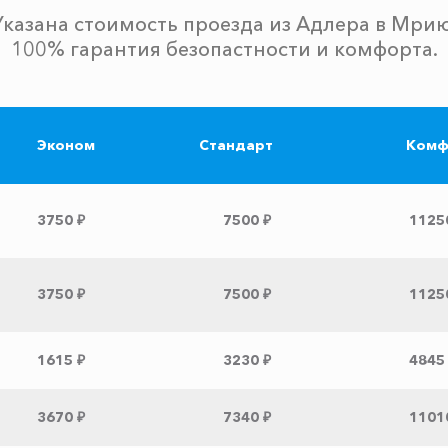
Указана стоимость проезда из Адлера в Мрию
100% гарантия безопастности и комфорта.
Эконом
Стандарт
Комф
3750 ₽
7500 ₽
1125
3750 ₽
7500 ₽
1125
1615 ₽
3230 ₽
4845
3670 ₽
7340 ₽
1101