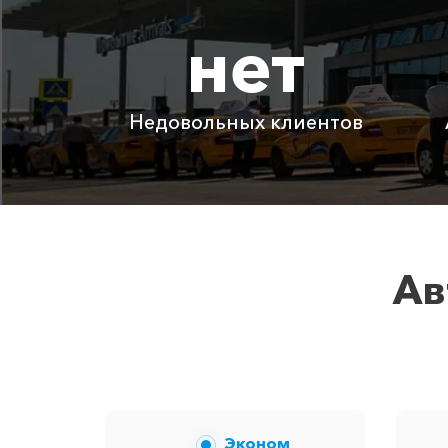
нет
Адлер ⇆ Саратов
Адлер ⇆ Дагомыс
Недовольных клиентов
Детское автокресло
Ожидание машины
Аренда автомобиля с водителем
Ав
Цены по акции ограничены количеств
Эконом