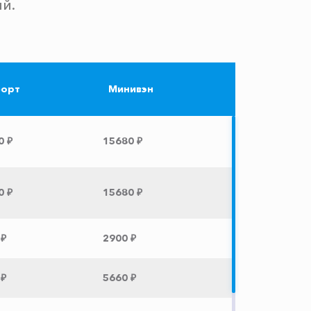
ый.
орт
Минивэн
0 ₽
15680 ₽
0 ₽
15680 ₽
 ₽
2900 ₽
 ₽
5660 ₽