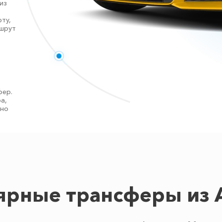
из
ту,
ршрут
фер.
а,
тно
ярные трансферы из 