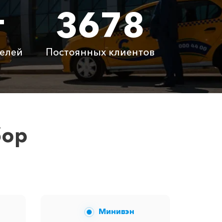
т
3678
0 ₽
13800 ₽
0 ₽
49400 ₽
елей
Постоянных клиентов
латно
Бесплатно
латно
Бесплатно
 ₽
6100 ₽
бор
вам сообщит менеджер при заказе.
Минивэн