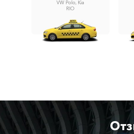
VW Polo, Kia
RIO
Отз