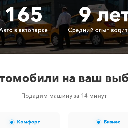
165
9 ле
3450 ₽
6900 ₽
1035
12350 ₽
24700 ₽
3705
Авто в автопарке
Средний опыт водит
Бесплатно
Бесплатно
Бесп
Бесплатно
Бесплатно
Бесп
3800 ₽
4700 ₽
6300
томобили на ваш вы
твом свободных автомобилей в г Мирный. Точную цену 
Подадим машину за 14 минут
Комфорт
Бизнес