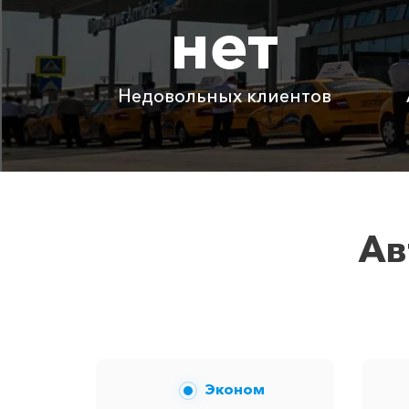
нет
Адлер ⇆ ЖД вокзал Симферополь
Адлер ⇆ Челябинск
Недовольных клиентов
Детское автокресло
Ожидание машины
Аренда автомобиля с водителем
Ав
Цены по акции ограничены количес
Эконом