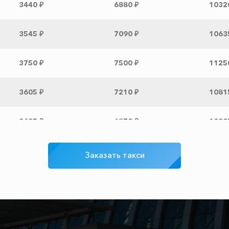
3440 ₽
6880 ₽
1032
3545 ₽
7090 ₽
1063
3750 ₽
7500 ₽
1125
3605 ₽
7210 ₽
1081
3435 ₽
6870 ₽
1030
9475 ₽
18950 ₽
2842
Заказать такси
300 ₽
600 ₽
900 ₽
7100 ₽
14200 ₽
2130