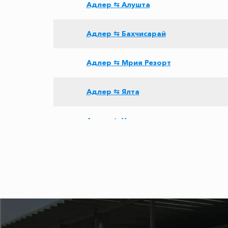
Адлер ⇆ Алушта
Адлер ⇆ Бахчисарай
Адлер ⇆ Мрия Резорт
Адлер ⇆ Ялта
Адлер ⇆ Успенка
Адлер ⇆ Самара
Адлер ⇆ Вардане
Адлер ⇆ Белгород