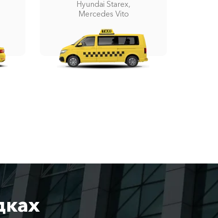
Hyundai Starex,
Mercedes Vito
дках