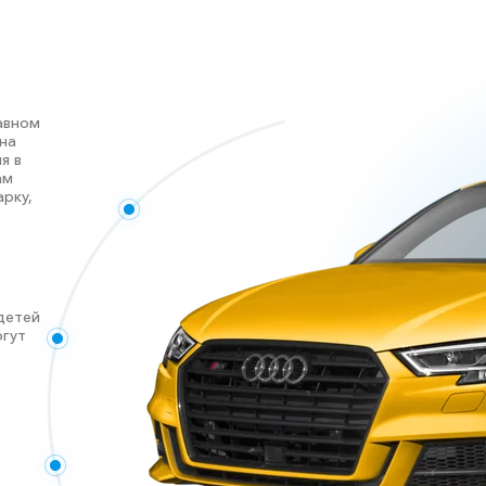
авном
на
я в
ам
рку,
детей
огут