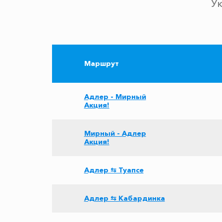
Ук
Маршрут
Адлер - Мирный
Акция!
Мирный - Адлер
Акция!
Адлер ⇆ Туапсе
Адлер ⇆ Кабардинка