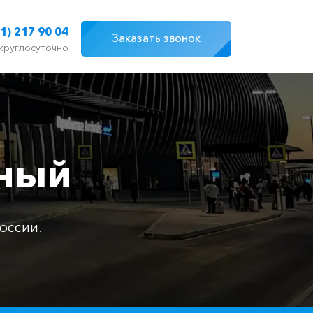
1) 217 90 04
Заказать звонок
круглосуточно
рный
оссии.