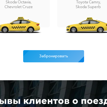
Skoda Octavia,
Toyota Camry,
Chevrolet Cruze
Skoda Superb
Забронировать
ывы клиентов о поез