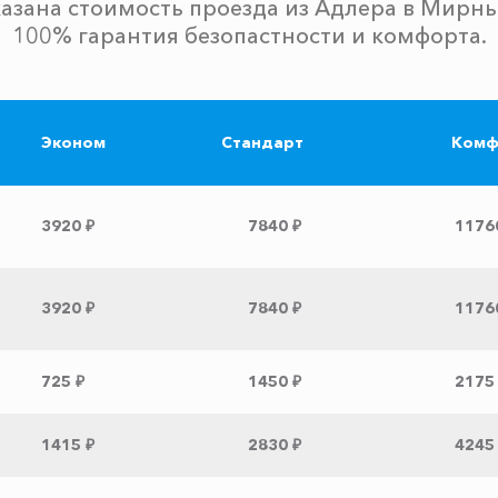
азана стоимость проезда из Адлера в Мирн
100% гарантия безопастности и комфорта.
Эконом
Стандарт
Комф
3920 ₽
7840 ₽
1176
3920 ₽
7840 ₽
1176
725 ₽
1450 ₽
2175
1415 ₽
2830 ₽
4245