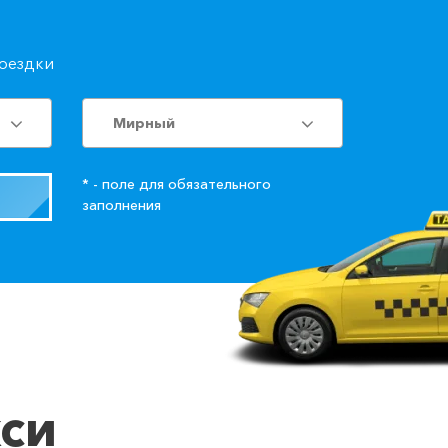
поездки
Мирный
* - поле для обязательного
заполнения
кси