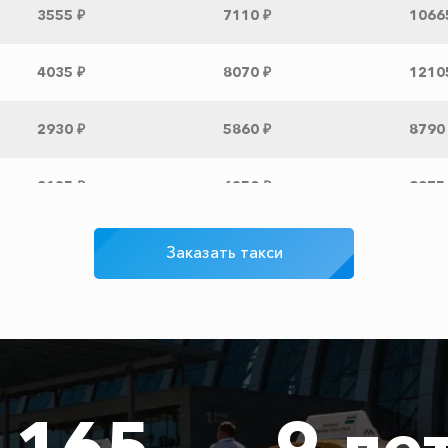
3555 ₽
7110 ₽
1066
4035 ₽
8070 ₽
1210
2930 ₽
5860 ₽
8790
3125 ₽
6250 ₽
9375
3210 ₽
6420 ₽
9630
Заказать такси
3100 ₽
6200 ₽
9300
1575 ₽
3150 ₽
4725
165
9 ле
1400 ₽
2800 ₽
4200