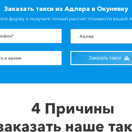
Заказать такси из Адлера в Окуневку
ите форму и получите точный рассчет стоимости вашей 
Адлер
Заказать такси
4 Причины
заказать наше та