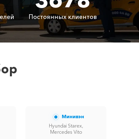
 ₽
3000 ₽
елей
Постоянных клиентов
латно
Бесплатно
латно
Бесплатно
 ₽
6100 ₽
бор
вам сообщит менеджер при заказе.
Минивэн
Hyundai Starex,
Mercedes Vito