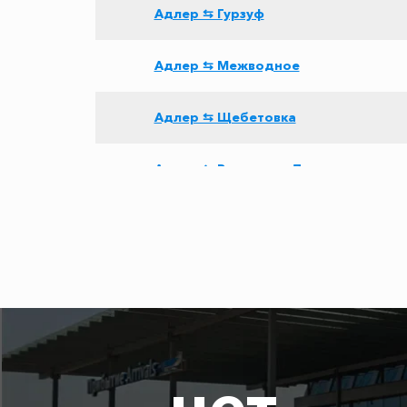
Адлер ⇆ Гурзуф
Адлер ⇆ Межводное
Адлер ⇆ Щебетовка
Адлер ⇆ Ростов-на-Дону
Адлер ⇆ Приветное
Адлер ⇆ Архыз
Адлер ⇆ Сосновый
нет
Адлер ⇆ Апшеронск