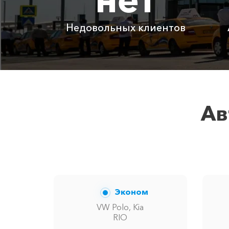
Адлер ⇆ Шепси
Недовольных клиентов
Детское автокресло
Ожидание машины
Аренда автомобиля с водителем
Ав
Цены по акции ограничены количес
Эконом
VW Polo, Kia
RIO