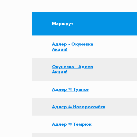
Маршрут
Адлер - Окуневка
Акция!
Окуневка - Адлер
Акция!
Адлер ⇆ Туапсе
Адлер ⇆ Новороссийск
Адлер ⇆ Темрюк