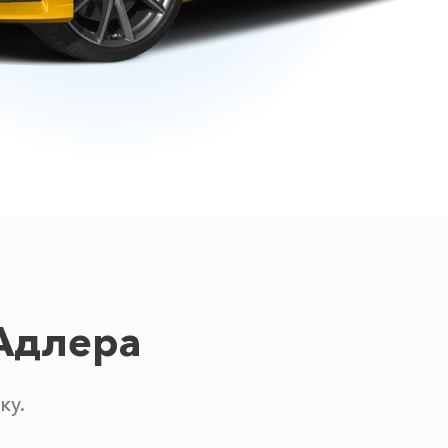
Адлера
ку.