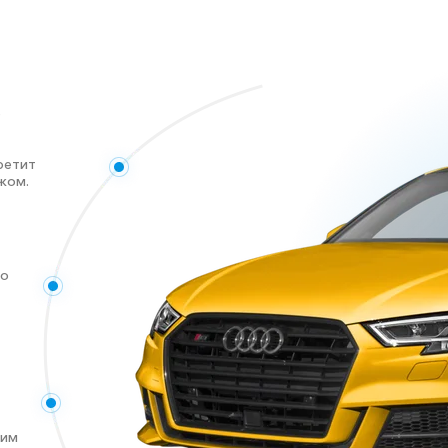
е
ретит
жом.
го
ким