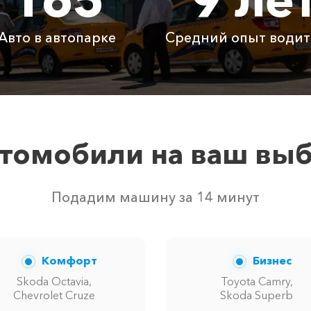
750 ₽
1500 ₽
2250
Авто в автопарке
Средний опыт водит
Бесплатно
Бесплатно
Бесп
Бесплатно
Бесплатно
Бесп
3800 ₽
4700 ₽
6300
томобили на ваш вы
твом свободных автомобилей в г Окуневка. Точную цену 
Подадим машину за 14 минут
Комфорт
Бизнес
Skoda Octavia,
Toyota Camry,
Chevrolet Cruze
Skoda Superb