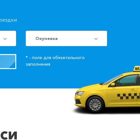
поездки
Окуневка
* - поле для обязательного
заполнения
кси