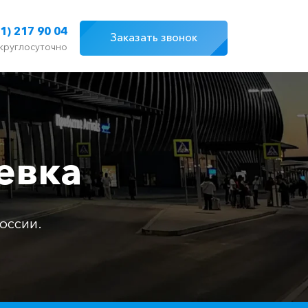
1) 217 90 04
Заказать звонок
круглосуточно
евка
оссии.