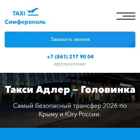
Заказать звонок
4 причины
+7 (861) 217 90 04
Цены на такси
круглосуточно
Классы автомобилей
Такси Адлер — Головинка
Отзывы
Контакты
Самый безопасный трансфер 2026 по
Крыму и Югу России.