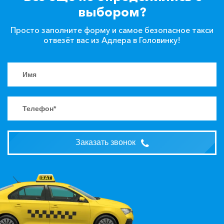
выбором?
Просто заполните форму и самое безопасное такси
отвезёт вас из Адлера в Головинку!
Заказать звонок