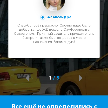
Александра
Спасибо! Всё прекрасно. Срочно надо было
добраться до ЖД вокзала Симферополя с
Севастополя. Приятный водитель приехал очень
быстро и также быстро довез в место
назначения. Рекомендую!
1
/
5
Все ещё не определились с