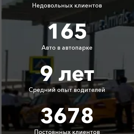
Недовольных клиентов
Адлер ⇆ аэропорт
200 ₽
250 ₽
300 ₽
350 ₽
Адлер
165
Адлер ⇆ Луганск
4300 ₽
8600 ₽
12900 ₽
17200 ₽
ЛНР
Авто в автопарке
Детское
Бесплатно
Бесплатно
Бесплатно
Бесплатно
автокресло
9 лет
Ожидание машины
Бесплатно
Бесплатно
Бесплатно
Бесплатно
Средний опыт водителей
Аренда автомобиля
3800 ₽
4700 ₽
6300 ₽
6100 ₽
с водителем
3678
Цены по акции ограничены количеством свободных
автомобилей в г Головинка. Точную цену вам
сообщит менеджер при заказе.
Постоянных клиентов