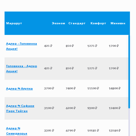
Маршрут
Эконом
Стандарт
Комфорт
Минивэн
Адлер - Головинка
425 ₽
850 ₽
1275 ₽
1700 ₽
Акция!
Головинка - Адлер
425 ₽
850 ₽
1275 ₽
1700 ₽
Акция!
Адлер ⇆ Алупка
3700 ₽
7400 ₽
11100 ₽
14800 ₽
Адлер ⇆ Сафари
3100 ₽
6200 ₽
9300 ₽
12400 ₽
Парк Тайган
Адлер ⇆
3395 ₽
6790 ₽
10185 ₽
13580 ₽
Семидворье