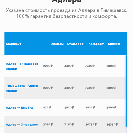
Указана стоимость проезда из Адлера в Тимашевск.
100% гарантия безопастности и комфорта.
Маршрут
Эконом
Стандарт
Комфорт
Минивэн
Адлер - Тимашевск
2200 ₽
4400 ₽
6600 ₽
8800 ₽
Акция!
Тимашевск - Адлер
2200 ₽
4400 ₽
6600 ₽
8800 ₽
Акция!
Адлер ⇆ Джубга
975 ₽
1950 ₽
2925 ₽
3900 ₽
Адлер ⇆ Отрадное
3595 ₽
7190 ₽
10785 ₽
14380 ₽