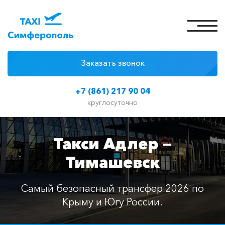
Заказать звонок
4 причины
+7 (861) 217 90 04
Цены на такси
круглосуточно
Классы автомобилей
Такси Адлер —
Отзывы
Тимашевск
Контакты
Самый безопасный трансфер 2026 по
Крыму и Югу России.