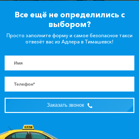
Все ещё не определились с
выбором?
Просто заполните форму и самое безопасное такси
отвезёт вас из Адлера в Тимашевск!
Заказать звонок