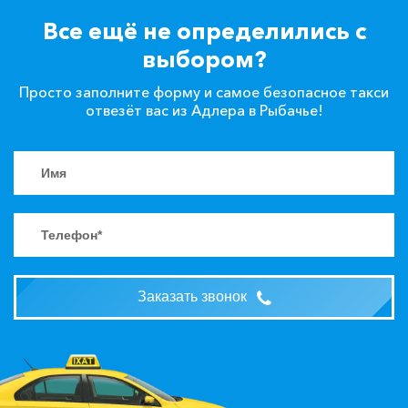
Все ещё не определились с
выбором?
Просто заполните форму и самое безопасное такси
отвезёт вас из Адлера в Рыбачье!
Заказать звонок