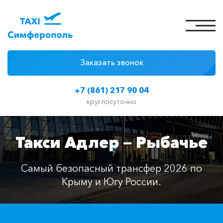
Заказать звонок
4 причины
+7 (861) 217 90 04
Цены на такси
круглосуточно
Классы автомобилей
Такси Адлер — Рыбачье
Отзывы
Контакты
Самый безопасный трансфер 2026 по
Крыму и Югу России.