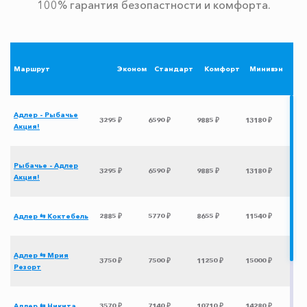
100% гарантия безопастности и комфорта.
Маршрут
Эконом
Стандарт
Комфорт
Минивэн
Адлер - Рыбачье
3295 ₽
6590 ₽
9885 ₽
13180 ₽
Акция!
Рыбачье - Адлер
3295 ₽
6590 ₽
9885 ₽
13180 ₽
Акция!
Адлер ⇆ Коктебель
2885 ₽
5770 ₽
8655 ₽
11540 ₽
Адлер ⇆ Мрия
3750 ₽
7500 ₽
11250 ₽
15000 ₽
Резорт
Адлер ⇆ Никита
3570 ₽
7140 ₽
10710 ₽
14280 ₽