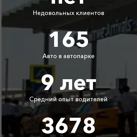
Адлер ⇆
2225 ₽
4450 ₽
6675 ₽
8900 ₽
Невинномысск
Недовольных клиентов
Адлер ⇆ Кореновск
1850 ₽
165
3700 ₽
5550 ₽
7400 ₽
Адлер ⇆ аэропорт
1725 ₽
3450 ₽
5175 ₽
6900 ₽
Анапа
Авто в автопарке
Детское
Бесплатно
Бесплатно
Бесплатно
Бесплатно
9 лет
автокресло
Ожидание машины
Бесплатно
Бесплатно
Бесплатно
Бесплатно
Средний опыт водителей
Аренда автомобиля
3800 ₽
4700 ₽
6300 ₽
6100 ₽
с водителем
3678
Цены по акции ограничены количеством свободных