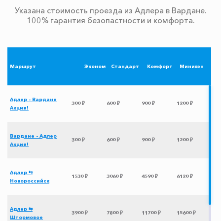
Указана стоимость проезда из Адлера в Вардане.
100% гарантия безопастности и комфорта.
Маршрут
Эконом
Стандарт
Комфорт
Минивэн
Адлер - Вардане
300 ₽
600 ₽
900 ₽
1200 ₽
Акция!
Вардане - Адлер
300 ₽
600 ₽
900 ₽
1200 ₽
Акция!
Адлер ⇆
1530 ₽
3060 ₽
4590 ₽
6120 ₽
Новороссийск
Адлер ⇆
3900 ₽
7800 ₽
11700 ₽
15600 ₽
Штормовое