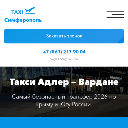
Заказать звонок
4 причины
+7 (861) 217 90 04
Цены на такси
круглосуточно
Классы автомобилей
Такси Адлер — Вардане
Отзывы
Контакты
Самый безопасный трансфер 2026 по
Крыму и Югу России.