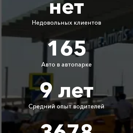
нет
Адлер ⇆ аэропорт
1725 ₽
3450 ₽
5175 ₽
6900 ₽
Анапа
Недовольных клиентов
Адлер ⇆
165
1550 ₽
3100 ₽
4650 ₽
6200 ₽
Виноградный
Адлер ⇆ Сочи
300 ₽
350 ₽
400 ₽
450 ₽
Авто в автопарке
Детское
Бесплатно
Бесплатно
Бесплатно
Бесплатно
9 лет
автокресло
Ожидание машины
Бесплатно
Бесплатно
Бесплатно
Бесплатно
Средний опыт водителей
Аренда автомобиля
3800 ₽
4700 ₽
6300 ₽
6100 ₽
с водителем
3678