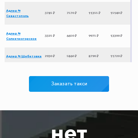
Адлер ⇆
3785 ₽
7570 ₽
11355 ₽
15140 ₽
Севастополь
Адлер ⇆
3325 ₽
6650 ₽
9975 ₽
13300 ₽
Солнечногорское
Адлер ⇆ Щебетовка
2930 ₽
5860 ₽
8790 ₽
11720 ₽
Адлер ⇆ Якорная
450 ₽
900 ₽
1350 ₽
1800 ₽
Щель
Заказать такси
Адлер ⇆ аэропорт
200 ₽
250 ₽
300 ₽
350 ₽
Адлер
Адлер ⇆ Ессентуки
3100 ₽
6200 ₽
9300 ₽
12400 ₽
нет
Адлер ⇆ ЖД вокзал