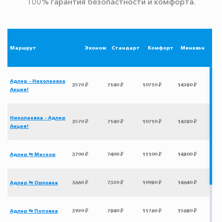
100% гарантия безопастности и комфорта.
Маршрут
Эконом
Стандарт
Комфорт
Минивэн
Адлер - Николаевка
3570 ₽
7140 ₽
10710 ₽
14280 ₽
Акция!
Николаевка - Адлер
3570 ₽
7140 ₽
10710 ₽
14280 ₽
Акция!
Адлер ⇆ Мисхор
3700 ₽
7400 ₽
11100 ₽
14800 ₽
Адлер ⇆ Орловка
3660 ₽
7320 ₽
10980 ₽
14640 ₽
Адлер ⇆ Поповка
3920 ₽
7840 ₽
11760 ₽
15680 ₽