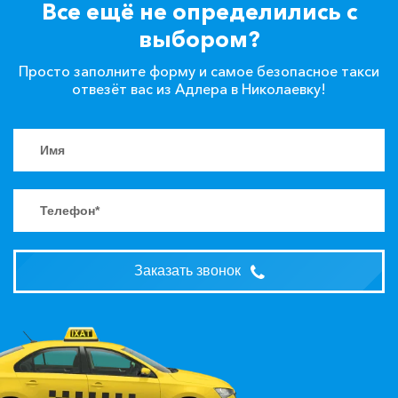
Все ещё не определились с
выбором?
Просто заполните форму и самое безопасное такси
отвезёт вас из Адлера в Николаевку!
Заказать звонок