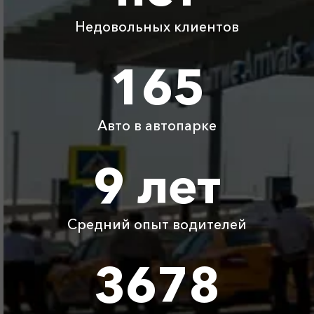
1800 ₽
3600 ₽
5400 ₽
7200 ₽
Анапа
Недовольных клиентов
Адлер ⇆ ЖД вокзал
3450 ₽
6900 ₽
10350 ₽
13800 ₽
Симферополь
165
Адлер ⇆ Токмак
3800 ₽
7600 ₽
11400 ₽
15200 ₽
Авто в автопарке
Детское
Бесплатно
Бесплатно
Бесплатно
Бесплатно
автокресло
9 лет
Ожидание машины
Бесплатно
Бесплатно
Бесплатно
Бесплатно
Средний опыт водителей
Аренда автомобиля
3800 ₽
4700 ₽
6300 ₽
6100 ₽
с водителем
3678
Цены по акции ограничены количеством свободных
автомобилей в г Николаевка. Точную цену вам
сообщит менеджер при заказе.