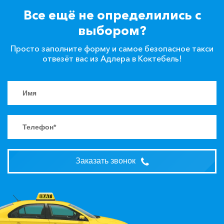
Все ещё не определились с
выбором?
Просто заполните форму и самое безопасное такси
отвезёт вас из Адлера в Коктебель!
Заказать звонок