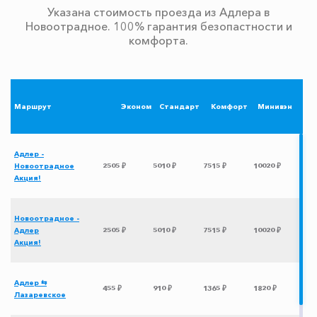
Указана стоимость проезда из Адлера в
Новоотрадное. 100% гарантия безопастности и
комфорта.
Маршрут
Эконом
Стандарт
Комфорт
Минивэн
Адлер -
Новоотрадное
2505 ₽
5010 ₽
7515 ₽
10020 ₽
Акция!
Новоотрадное -
Адлер
2505 ₽
5010 ₽
7515 ₽
10020 ₽
Акция!
Адлер ⇆
455 ₽
910 ₽
1365 ₽
1820 ₽
Лазаревское