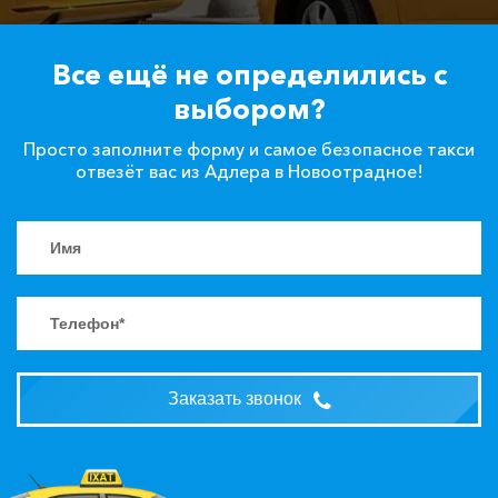
Все ещё не определились с
выбором?
Просто заполните форму и самое безопасное такси
отвезёт вас из Адлера в Новоотрадное!
Заказать звонок