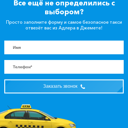
Все ещё не определились с
выбором?
Просто заполните форму и самое безопасное такси
отвезёт вас из Адлера в Джемете!
Заказать звонок