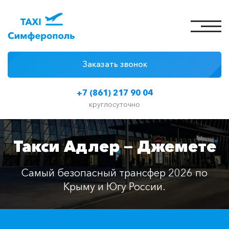
Заказать звонок
4 причины
+7 (861) 217 90 04
Цены на такси
круглосуточно
Классы автомобилей
Такси Адлер — Джемете
Отзывы
Контакты
Самый безопасный трансфер 2026 по
Крыму и Югу России.