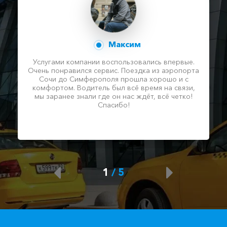
Максим
Услугами компании воспользовались впервые.
Очень понравился сервис. Поездка из аэропорта
Сочи до Симферополя прошла хорошо и с
комфортом. Водитель был всё время на связи,
мы заранее знали где он нас ждёт, всё четко!
Спасибо!
1
/
5