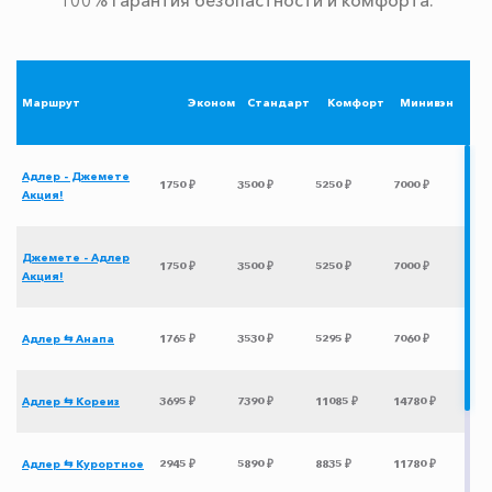
Маршрут
Эконом
Стандарт
Комфорт
Минивэн
Адлер - Джемете
1750 ₽
3500 ₽
5250 ₽
7000 ₽
Акция!
Джемете - Адлер
1750 ₽
3500 ₽
5250 ₽
7000 ₽
Акция!
Адлер ⇆ Анапа
1765 ₽
3530 ₽
5295 ₽
7060 ₽
Адлер ⇆ Кореиз
3695 ₽
7390 ₽
11085 ₽
14780 ₽
Адлер ⇆ Курортное
2945 ₽
5890 ₽
8835 ₽
11780 ₽