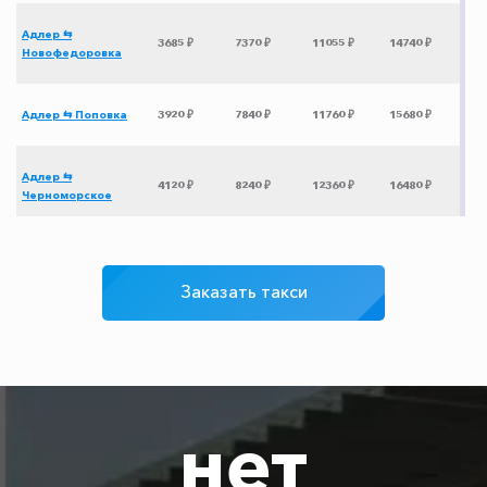
Адлер ⇆
3685 ₽
7370 ₽
11055 ₽
14740 ₽
Новофедоровка
Адлер ⇆ Поповка
3920 ₽
7840 ₽
11760 ₽
15680 ₽
Адлер ⇆
4120 ₽
8240 ₽
12360 ₽
16480 ₽
Черноморское
Адлер ⇆ Ялта
3605 ₽
7210 ₽
10815 ₽
14420 ₽
Заказать такси
Адлер ⇆ Коса
3965 ₽
7930 ₽
11895 ₽
15860 ₽
Беляус
Адлер ⇆ Ярославль
9475 ₽
18950 ₽
28425 ₽
37900 ₽
нет
Адлер ⇆ Воронеж
5625 ₽
11250 ₽
16875 ₽
22500 ₽