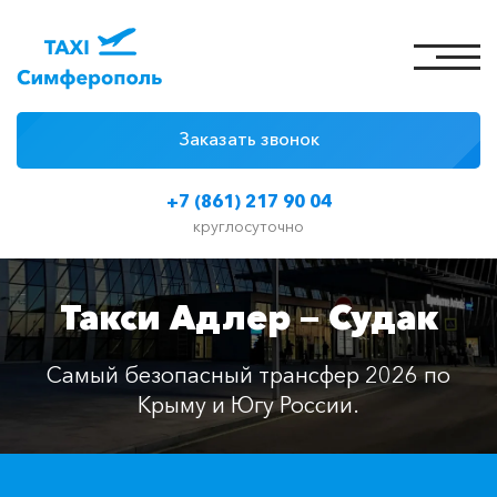
Заказать звонок
4 причины
+7 (861) 217 90 04
Цены на такси
круглосуточно
Классы автомобилей
Такси Адлер — Судак
Отзывы
Контакты
Самый безопасный трансфер 2026 по
Крыму и Югу России.