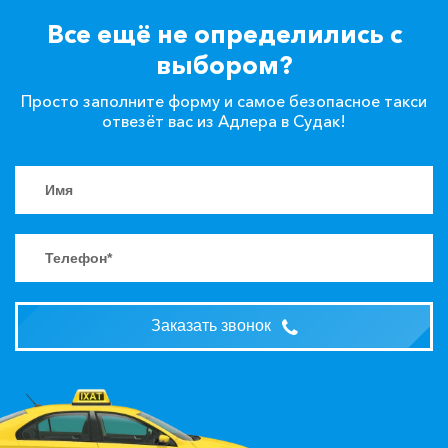
Все ещё не определились с
выбором?
Просто заполните форму и самое безопасное такси
отвезёт вас из Адлера в Судак!
Заказать звонок