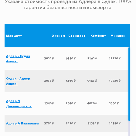
Указана стоимость проезда из Адлера в Судак. 100%
гарантия безопастности и комфорта.
Маршрут
Эконом
Стандарт
Комфорт
Минивэн
Адлер - Судак
3055 ₽
6110 ₽
9165 ₽
12220 ₽
Акция!
Судак - Адлер
3055 ₽
6110 ₽
9165 ₽
12220 ₽
Акция!
Адлер ⇆
1340 ₽
2680 ₽
4020 ₽
5360 ₽
Дивноморское
Адлер ⇆ Балаклава
3795 ₽
7590 ₽
11385 ₽
15180 ₽