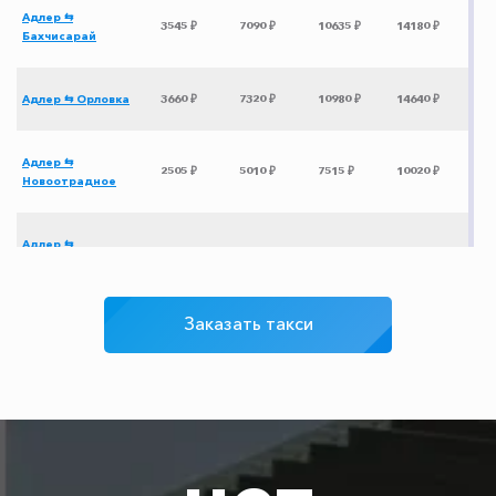
Адлер ⇆
3545 ₽
7090 ₽
10635 ₽
14180 ₽
Бахчисарай
Адлер ⇆ Орловка
3660 ₽
7320 ₽
10980 ₽
14640 ₽
Адлер ⇆
2505 ₽
5010 ₽
7515 ₽
10020 ₽
Новоотрадное
Адлер ⇆
1605 ₽
3210 ₽
4815 ₽
6420 ₽
Тоннельная
Заказать такси
Адлер ⇆
1915 ₽
3830 ₽
5745 ₽
7660 ₽
Благовещенская
Адлер ⇆ Большой
1820 ₽
3640 ₽
5460 ₽
7280 ₽
Утриш
Адлер ⇆ Пересыпь
2055 ₽
4110 ₽
6165 ₽
8220 ₽