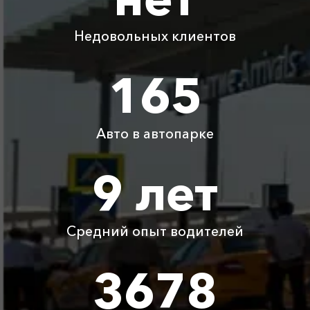
Адлер ⇆ Белгород
7100 ₽
14200 ₽
21300 ₽
28400 ₽
Недовольных клиентов
Адлер ⇆ Смоленск
9050 ₽
18100 ₽
27150 ₽
36200 ₽
165
Детское
Бесплатно
Бесплатно
Бесплатно
Бесплатно
автокресло
Авто в автопарке
Ожидание машины
Бесплатно
Бесплатно
Бесплатно
Бесплатно
9 лет
Аренда автомобиля
3800 ₽
4700 ₽
6300 ₽
6100 ₽
с водителем
Средний опыт водителей
Цены по акции ограничены количеством свободных
автомобилей в г Щёлкино. Точную цену вам
3678
сообщит менеджер при заказе.