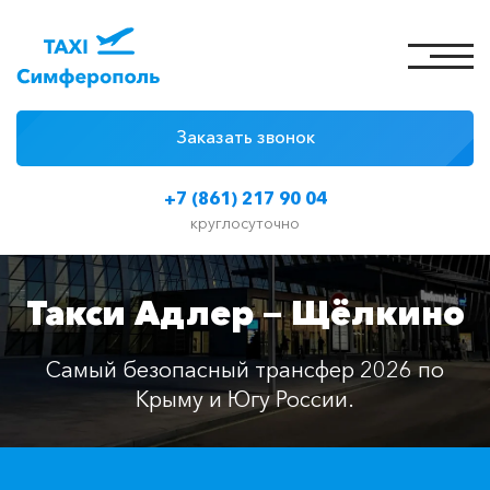
Заказать звонок
4 причины
+7 (861) 217 90 04
Цены на такси
круглосуточно
Классы автомобилей
Такси Адлер — Щёлкино
Отзывы
Контакты
Самый безопасный трансфер 2026 по
Крыму и Югу России.