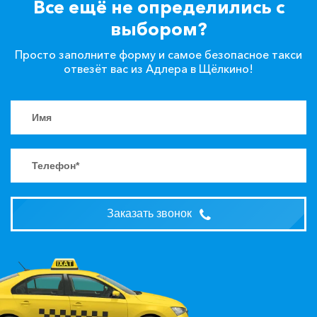
Все ещё не определились с
выбором?
Просто заполните форму и самое безопасное такси
отвезёт вас из Адлера в Щёлкино!
Заказать звонок