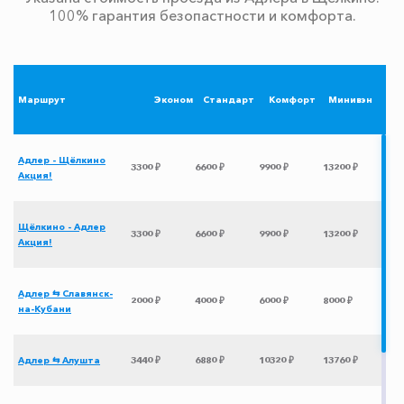
100% гарантия безопастности и комфорта.
Маршрут
Эконом
Стандарт
Комфорт
Минивэн
Адлер - Щёлкино
3300 ₽
6600 ₽
9900 ₽
13200 ₽
Акция!
Щёлкино - Адлер
3300 ₽
6600 ₽
9900 ₽
13200 ₽
Акция!
Адлер ⇆ Славянск-
2000 ₽
4000 ₽
6000 ₽
8000 ₽
на-Кубани
Адлер ⇆ Алушта
3440 ₽
6880 ₽
10320 ₽
13760 ₽