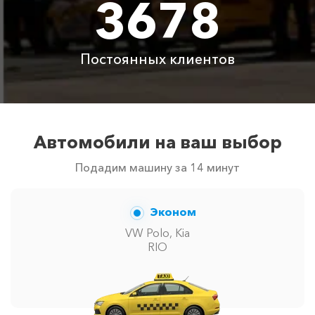
3678
Аренда автомобиля
3800 ₽
4700 ₽
6300 ₽
6100 ₽
с водителем
Цены по акции ограничены количеством свободных
Постоянных клиентов
автомобилей в г Симферополь. Точную цену вам
сообщит менеджер при заказе.
Автомобили на ваш выбор
Подадим машину за 14 минут
Эконом
VW Polo, Kia
RIO