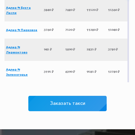
Адлер ⇆ Бухта
3840 ₽
7680 ₽
11520 ₽
15360 ₽
Ласпи
Адлер ⇆ Парковое
3760 ₽
7520 ₽
11280 ₽
15040 ₽
Адлер ⇆
945 ₽
1890 ₽
2835 ₽
3780 ₽
Лермонтово
Адлер ⇆
3195 ₽
6390 ₽
9585 ₽
12780 ₽
Зеленогорье
Адлер ⇆
3340 ₽
6680 ₽
10020 ₽
13360 ₽
Красногвардейское
Заказать такси
Адлер ⇆
2505 ₽
5010 ₽
7515 ₽
10020 ₽
Ставрополь