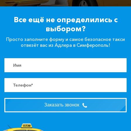
Все ещё не определились с
выбором?
Просто заполните форму и самое безопасное такси
отвезёт вас из Адлера в Симферополь!
Заказать звонок