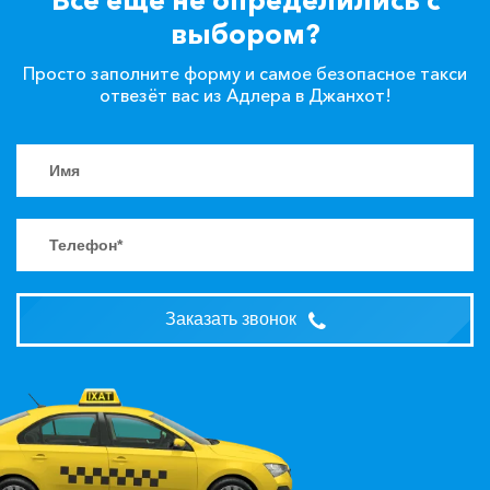
выбором?
Просто заполните форму и самое безопасное такси
отвезёт вас из Адлера в Джанхот!
Заказать звонок