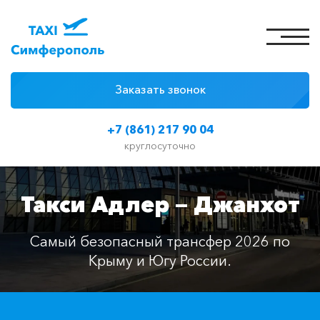
Заказать звонок
4 причины
+7 (861) 217 90 04
Цены на такси
круглосуточно
Классы автомобилей
Такси Адлер — Джанхот
Отзывы
Контакты
Самый безопасный трансфер 2026 по
Крыму и Югу России.