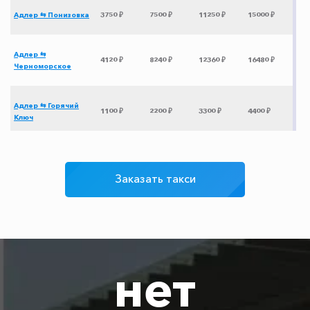
Адлер ⇆ Понизовка
3750 ₽
7500 ₽
11250 ₽
15000 ₽
Адлер ⇆
4120 ₽
8240 ₽
12360 ₽
16480 ₽
Черноморское
Адлер ⇆ Горячий
1100 ₽
2200 ₽
3300 ₽
4400 ₽
Ключ
Адлер ⇆ Успенка
3435 ₽
6870 ₽
10305 ₽
13740 ₽
Заказать такси
Адлер ⇆ Грозный
3625 ₽
7250 ₽
10875 ₽
14500 ₽
Адлер ⇆ Армянск
3000 ₽
6000 ₽
9000 ₽
12000 ₽
нет
Адлер ⇆ аэропорт
2850 ₽
5700 ₽
8550 ₽
11400 ₽
Симферополь