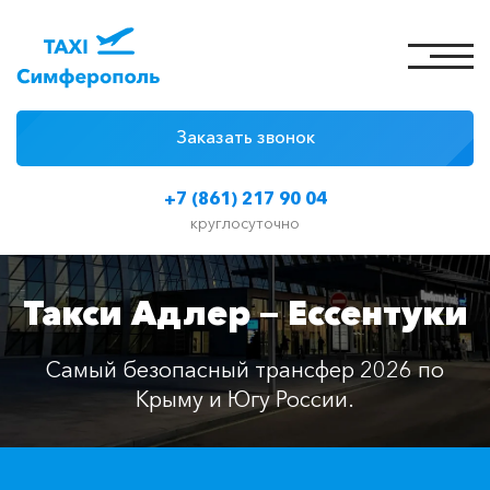
Заказать звонок
4 причины
+7 (861) 217 90 04
Цены на такси
круглосуточно
Классы автомобилей
Такси Адлер — Ессентуки
Отзывы
Контакты
Самый безопасный трансфер 2026 по
Крыму и Югу России.