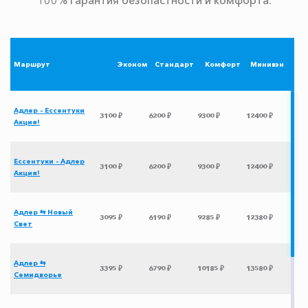
Маршрут
Эконом
Стандарт
Комфорт
Минивэн
Адлер - Ессентуки
3100 ₽
6200 ₽
9300 ₽
12400 ₽
Акция!
Ессентуки - Адлер
3100 ₽
6200 ₽
9300 ₽
12400 ₽
Акция!
Адлер ⇆ Новый
3095 ₽
6190 ₽
9285 ₽
12380 ₽
Свет
Адлер ⇆
3395 ₽
6790 ₽
10185 ₽
13580 ₽
Семидворье