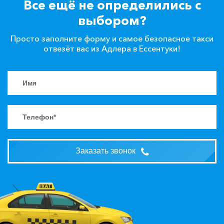
Все ещё не определились с
выбором?
Просто заполните форму и самое безопасное такси
отвезёт вас из Адлера в Ессентуки!
Заказать звонок