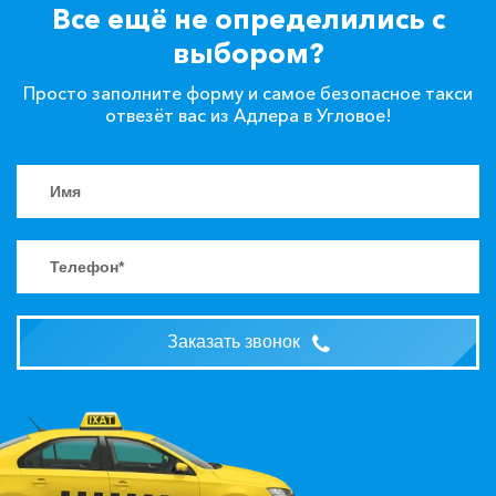
Все ещё не определились с
выбором?
Просто заполните форму и самое безопасное такси
отвезёт вас из Адлера в Угловое!
Заказать звонок