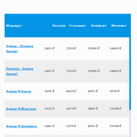
Маршрут
Эконом
Стандарт
Комфорт
Минивэн
Адлер - Угловое
3655 ₽
7310 ₽
10965 ₽
14620 ₽
Акция!
Угловое - Адлер
3655 ₽
7310 ₽
10965 ₽
14620 ₽
Акция!
Адлер ⇆ Керчь
2305 ₽
4610 ₽
6915 ₽
9220 ₽
Адлер ⇆ Морское
3135 ₽
6270 ₽
9405 ₽
12540 ₽
Адлер ⇆ Щелкино
2685 ₽
5370 ₽
8055 ₽
10740 ₽