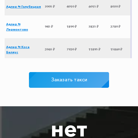
Адлер ⇆ Голубицкая
2005 ₽
4010 ₽
6015 ₽
8020 ₽
Адлер ⇆
945 ₽
1890 ₽
2835 ₽
3780 ₽
Лермонтово
Адлер ⇆ Коса
3965 ₽
7930 ₽
11895 ₽
15860 ₽
Беляус
Адлер ⇆ Успенка
3435 ₽
6870 ₽
10305 ₽
13740 ₽
Заказать такси
Адлер ⇆ Санкт-
11975 ₽
23950 ₽
35925 ₽
47900 ₽
Петербург
Адлер ⇆ Тимашевск
2200 ₽
4400 ₽
6600 ₽
8800 ₽
нет
Адлер ⇆ аэропорт
1375 ₽
2750 ₽
4125 ₽
5500 ₽
Краснодар