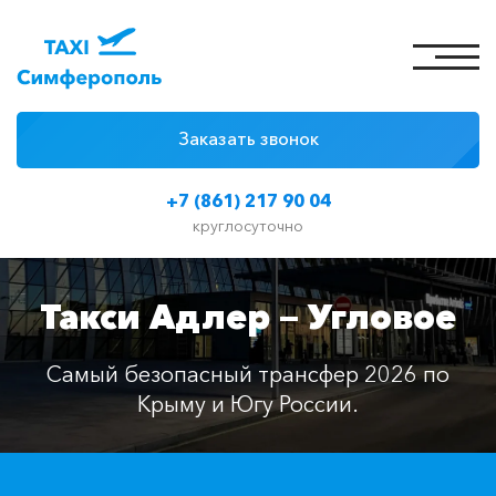
Заказать звонок
4 причины
+7 (861) 217 90 04
Цены на такси
круглосуточно
Классы автомобилей
Такси Адлер — Угловое
Отзывы
Контакты
Самый безопасный трансфер 2026 по
Крыму и Югу России.