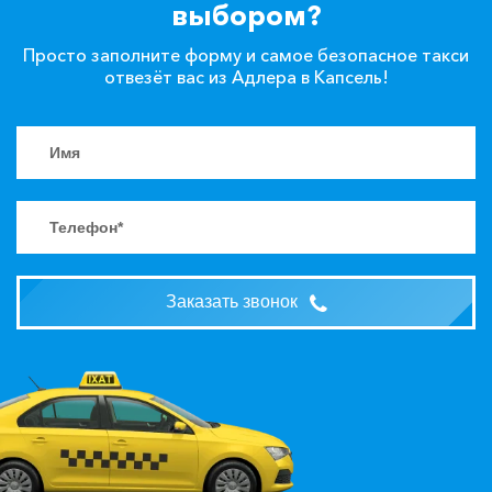
выбором?
Просто заполните форму и самое безопасное такси
отвезёт вас из Адлера в Капсель!
Заказать звонок