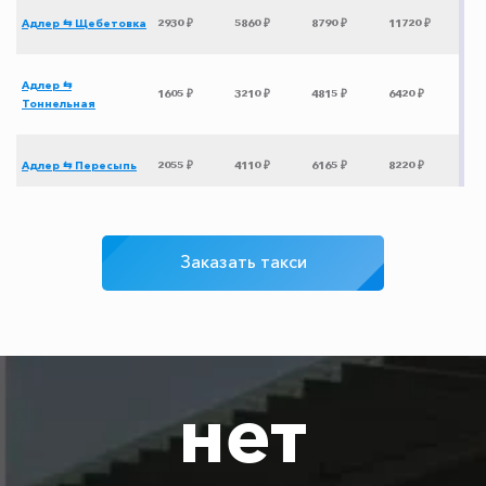
Адлер ⇆ Щебетовка
2930 ₽
5860 ₽
8790 ₽
11720 ₽
Адлер ⇆
1605 ₽
3210 ₽
4815 ₽
6420 ₽
Тоннельная
Адлер ⇆ Пересыпь
2055 ₽
4110 ₽
6165 ₽
8220 ₽
Адлер ⇆ Нижний
8725 ₽
17450 ₽
26175 ₽
34900 ₽
Новгород
Заказать такси
Адлер ⇆ Архыз
3100 ₽
6200 ₽
9300 ₽
12400 ₽
Адлер ⇆ Тимашевск
2200 ₽
4400 ₽
6600 ₽
8800 ₽
нет
Адлер ⇆ Кореновск
1850 ₽
3700 ₽
5550 ₽
7400 ₽