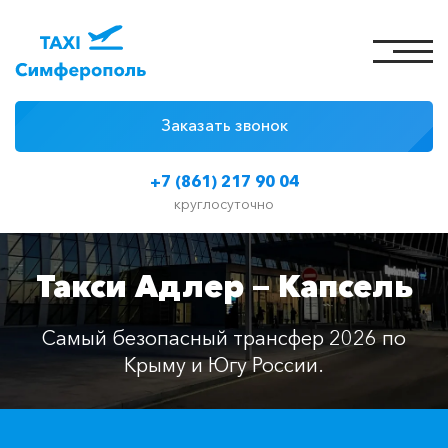
Заказать звонок
4 причины
+7 (861) 217 90 04
Цены на такси
круглосуточно
Классы автомобилей
Такси Адлер — Капсель
Отзывы
Контакты
Самый безопасный трансфер 2026 по
Крыму и Югу России.