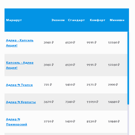
Маршрут
Эконом
Стандарт
Комфорт
Минивэн
Адлер - Капсель
3065 ₽
6130 ₽
9195 ₽
12260 ₽
Акция!
Капсель - Адлер
3065 ₽
6130 ₽
9195 ₽
12260 ₽
Акция!
Адлер ⇆ Туапсе
725 ₽
1450 ₽
2175 ₽
2900 ₽
Адлер ⇆ Курпаты
3670 ₽
7340 ₽
11010 ₽
14680 ₽
Адлер ⇆
2710 ₽
5420 ₽
8130 ₽
10840 ₽
Приморский