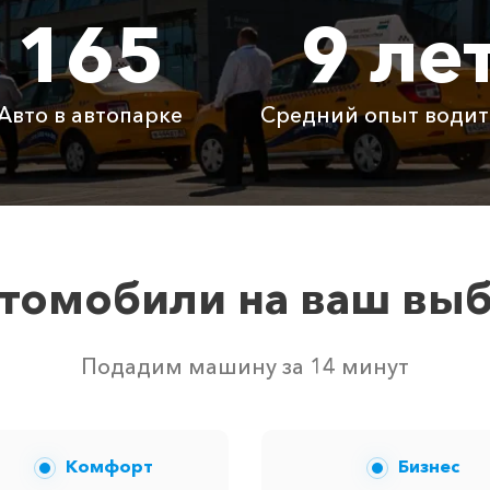
165
9 ле
250 ₽
300 ₽
350 ₽
6600 ₽
13200 ₽
1980
Авто в автопарке
Средний опыт водит
Бесплатно
Бесплатно
Бесп
Бесплатно
Бесплатно
Бесп
3800 ₽
4700 ₽
6300
томобили на ваш вы
твом свободных автомобилей в г Золотое. Точную цену 
Подадим машину за 14 минут
Комфорт
Бизнес