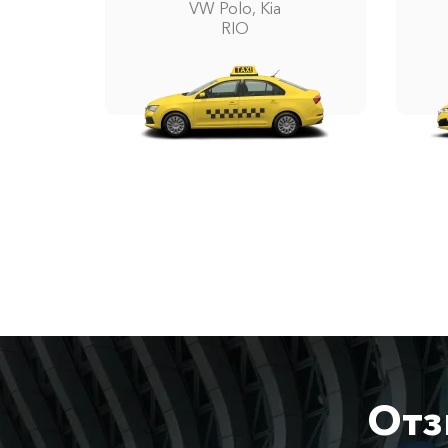
VW Polo, Kia
RIO
Отз