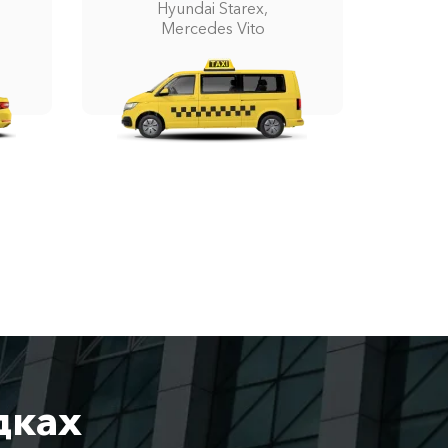
Hyundai Starex,
Mercedes Vito
дках