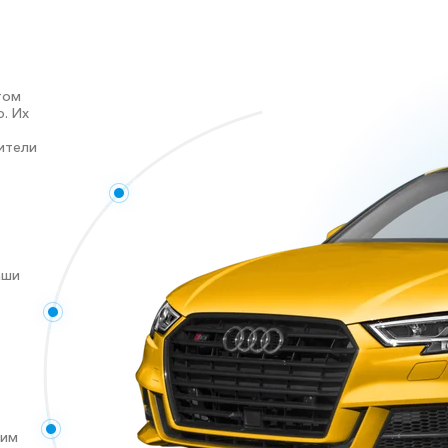
том
. Их
ители
аши
ким