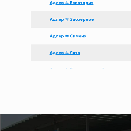
Адлер ⇆ Евпатория
Адлер ⇆ Заозёрное
Адлер ⇆ Симеиз
Адлер ⇆ Ялта
Адлер ⇆ Красногвардейское
Адлер ⇆ Пятигорск
Адлер ⇆ Лоо
Адлер ⇆ Дагомыс