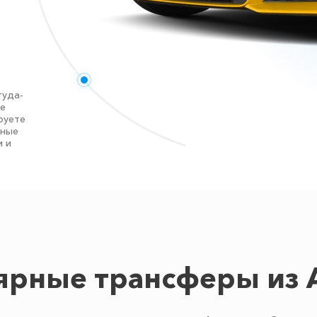
туда-
те
руете
нные
и и
ярные трансферы из 