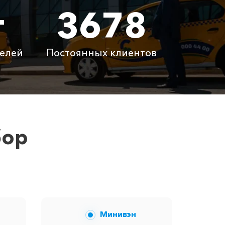
т
3678
400 ₽
0 ₽
26400 ₽
елей
Постоянных клиентов
латно
Бесплатно
латно
Бесплатно
 ₽
6100 ₽
бор
вам сообщит менеджер при заказе.
Минивэн