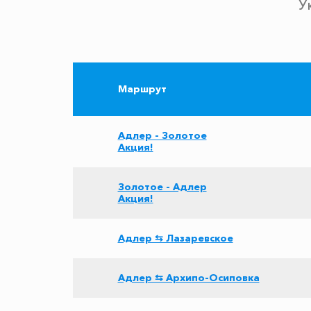
У
Маршрут
Адлер - Золотое
Акция!
Золотое - Адлер
Акция!
Адлер ⇆ Лазаревское
Адлер ⇆ Архипо-Осиповка