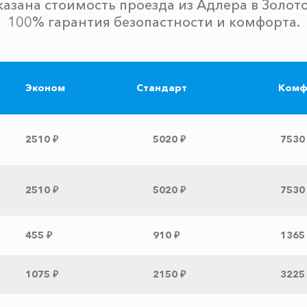
казана стоимость проезда из Адлера в Золото
100% гарантия безопастности и комфорта.
Эконом
Стандарт
Комф
2510 ₽
5020 ₽
7530
2510 ₽
5020 ₽
7530
455 ₽
910 ₽
1365
1075 ₽
2150 ₽
3225