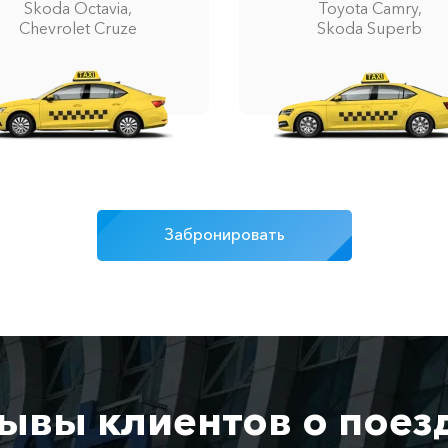
Skoda Octavia,
Toyota Camry,
Chevrolet Cruze
Skoda Superb
Забронировать
ывы клиентов о поез