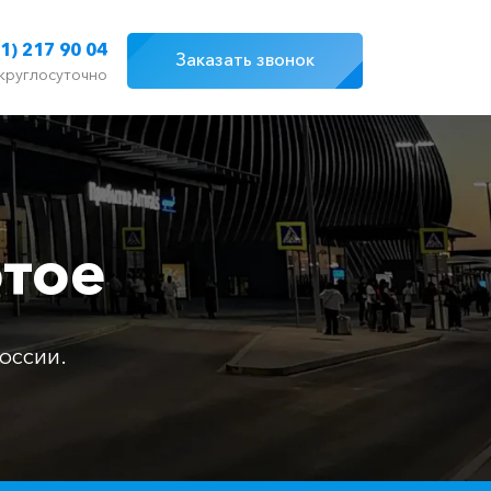
1) 217 90 04
Заказать звонок
круглосуточно
отое
оссии.