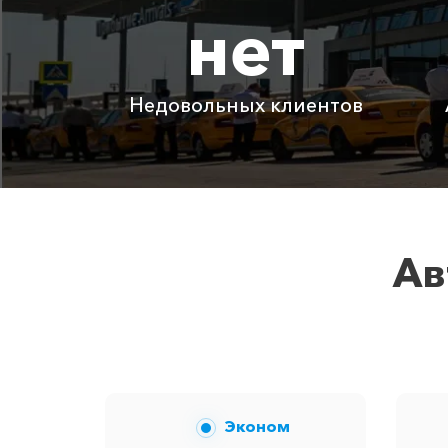
нет
Адлер ⇆ Абхазия (граница)
Адлер ⇆ Курск
Недовольных клиентов
Детское автокресло
Ожидание машины
Аренда автомобиля с водителем
Ав
Цены по акции ограничены количес
Эконом