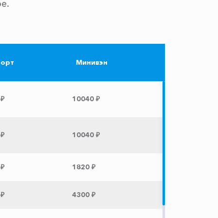
е.
орт
Минивэн
 ₽
10040 ₽
 ₽
10040 ₽
 ₽
1820 ₽
 ₽
4300 ₽