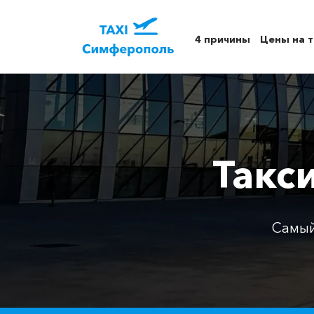
4 причины
Цены на т
Такс
Самый