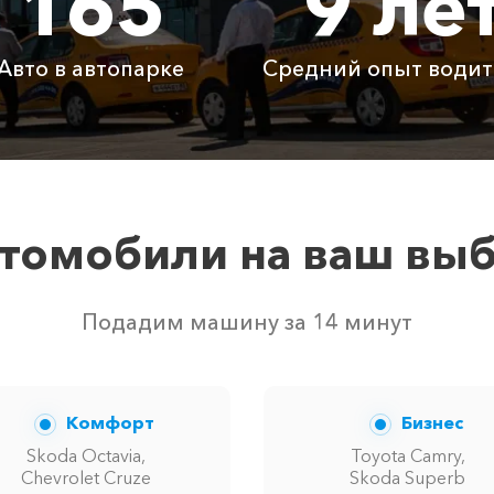
165
9 ле
3450 ₽
6900 ₽
1035
Авто в автопарке
Средний опыт водит
Бесплатно
Бесплатно
Бесп
Бесплатно
Бесплатно
Бесп
3800 ₽
4700 ₽
6300
томобили на ваш вы
вом свободных автомобилей в г Курганинск. Точную цену
Подадим машину за 14 минут
Комфорт
Бизнес
Skoda Octavia,
Toyota Camry,
Chevrolet Cruze
Skoda Superb