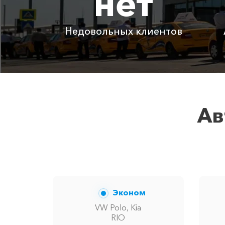
нет
Адлер ⇆ ЖД вокзал Симферополь
Недовольных клиентов
Детское автокресло
Ожидание машины
Аренда автомобиля с водителем
Ав
Цены по акции ограничены количест
Эконом
VW Polo, Kia
RIO