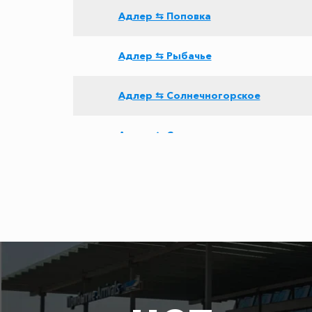
Адлер ⇆ Поповка
Адлер ⇆ Рыбачье
Адлер ⇆ Солнечногорское
Адлер ⇆ Саратов
Адлер ⇆ Будённовск
Адлер ⇆ Щёлкино
Адлер ⇆ Новочеркасск
Адлер ⇆ Агой