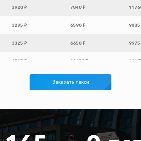
3920 ₽
7840 ₽
1176
3295 ₽
6590 ₽
9885
3325 ₽
6650 ₽
9975
6725 ₽
13450 ₽
2017
3550 ₽
7100 ₽
1065
Заказать такси
3300 ₽
6600 ₽
9900
3200 ₽
6400 ₽
9600
875 ₽
1750 ₽
2625