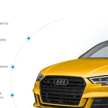
смотр
 или
дание
я
но