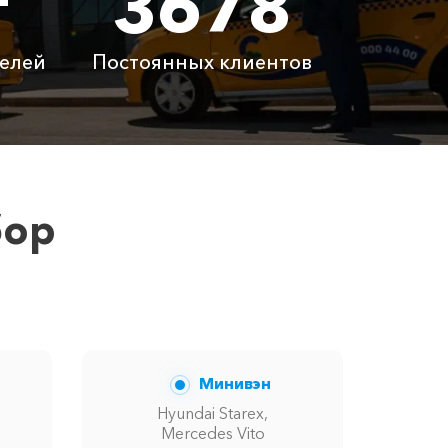
т
3678
0 ₽
13800 ₽
елей
Постоянных клиентов
латно
Бесплатно
латно
Бесплатно
 ₽
6100 ₽
бор
 вам сообщит менеджер при заказе.
Минивэн
Hyundai Starex,
Mercedes Vito