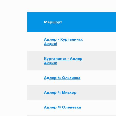
Маршрут
Адлер - Курганинск
Акция!
Курганинск - Адлер
Акция!
Адлер ⇆ Ольгинка
Адлер ⇆ Мисхор
Адлер ⇆ Оленевка