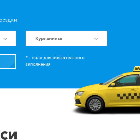
поездки
Курганинск
* - поле для обязательного
заполнения
кси