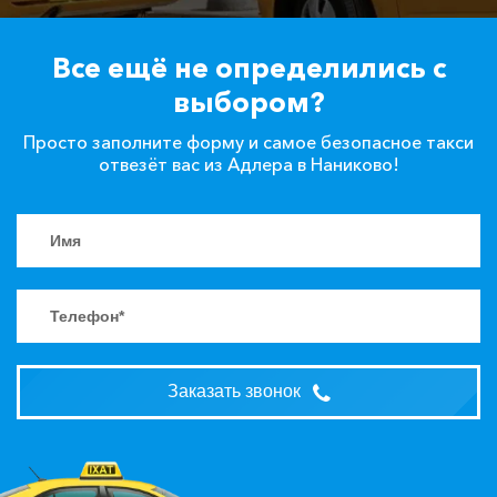
Все ещё не определились с
выбором?
Просто заполните форму и самое безопасное такси
отвезёт вас из Адлера в Наниково!
Заказать звонок