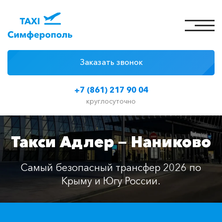
Заказать звонок
4 причины
+7 (861) 217 90 04
Цены на такси
круглосуточно
Классы автомобилей
Такси Адлер — Наниково
Отзывы
Контакты
Самый безопасный трансфер 2026 по
Крыму и Югу России.