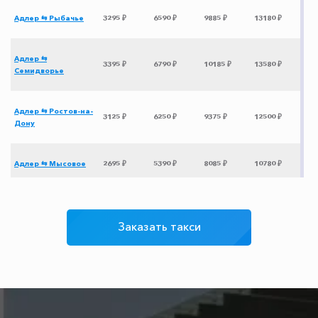
Адлер ⇆ Рыбачье
3295 ₽
6590 ₽
9885 ₽
13180 ₽
Адлер ⇆
3395 ₽
6790 ₽
10185 ₽
13580 ₽
Семидворье
Адлер ⇆ Ростов-на-
3125 ₽
6250 ₽
9375 ₽
12500 ₽
Дону
Адлер ⇆ Мысовое
2695 ₽
5390 ₽
8085 ₽
10780 ₽
Адлер ⇆
3195 ₽
6390 ₽
9585 ₽
12780 ₽
Зеленогорье
Заказать такси
Адлер ⇆ Чайка
3570 ₽
7140 ₽
10710 ₽
14280 ₽
Адлер ⇆
3780 ₽
7560 ₽
11340 ₽
15120 ₽
Новоозерное