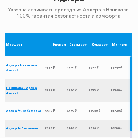
Указана стоимость проезда из Адлера в Наниково.
100% гарантия безопастности и комфорта.
Маршрут
Эконом
Стандарт
Комфорт
Минивэн
Адлер - Наниково
2885 ₽
5770 ₽
8655 ₽
11540 ₽
Акция!
Наниково - Адлер
2885 ₽
5770 ₽
8655 ₽
11540 ₽
Акция!
Адлер ⇆ Любимовка
3680 ₽
7360 ₽
11040 ₽
14720 ₽
Адлер ⇆ Песочное
2570 ₽
5140 ₽
7710 ₽
10280 ₽