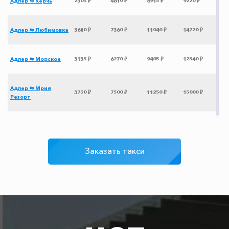
Адлер ⇆ Керчь
2305 ₽
4610 ₽
6915 ₽
9220 ₽
Адлер ⇆ Любимовка
3680 ₽
7360 ₽
11040 ₽
14720 ₽
Адлер ⇆ Морское
3135 ₽
6270 ₽
9405 ₽
12540 ₽
Адлер ⇆ Мрия
3750 ₽
7500 ₽
11250 ₽
15000 ₽
Резорт
Адлер ⇆
3705 ₽
7410 ₽
11115 ₽
14820 ₽
Прибрежное
Заказать такси
Адлер ⇆ Фороская
3860 ₽
7720 ₽
11580 ₽
15440 ₽
церковь
Адлер ⇆ Карасан
3580 ₽
7160 ₽
10740 ₽
14320 ₽