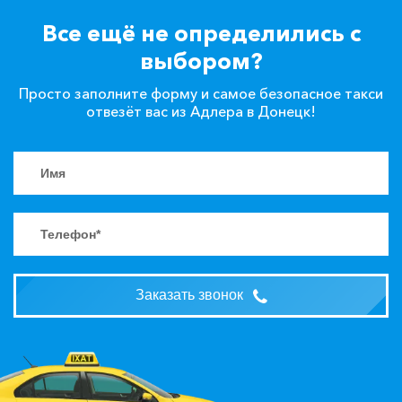
Все ещё не определились с
выбором?
Просто заполните форму и самое безопасное такси
отвезёт вас из Адлера в Донецк!
Заказать звонок