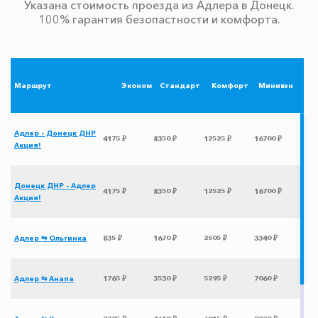
Указана стоимость проезда из Адлера в Донецк.
100% гарантия безопастности и комфорта.
Маршрут
Эконом
Стандарт
Комфорт
Минивэн
Адлер - Донецк ДНР
4175 ₽
8350 ₽
12525 ₽
16700 ₽
Акция!
Донецк ДНР - Адлер
4175 ₽
8350 ₽
12525 ₽
16700 ₽
Акция!
Адлер ⇆ Ольгинка
835 ₽
1670 ₽
2505 ₽
3340 ₽
Адлер ⇆ Анапа
1765 ₽
3530 ₽
5295 ₽
7060 ₽