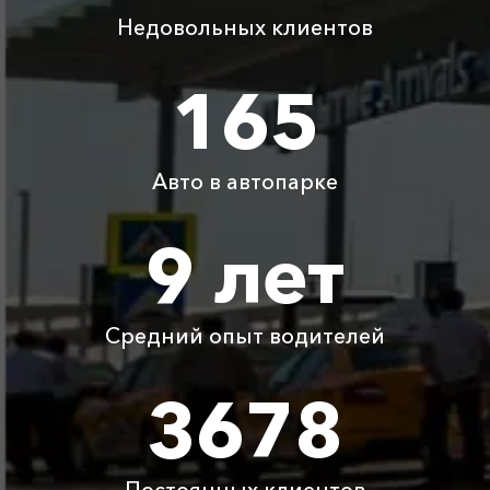
Адлер ⇆
Недовольных клиентов
2900 ₽
5800 ₽
8700 ₽
11600 ₽
Санаторное
165
Адлер ⇆ Мариуполь
3600 ₽
7200 ₽
10800 ₽
14400 ₽
ДНР
Авто в автопарке
Адлер ⇆ Псков
11650 ₽
23300 ₽
34950 ₽
46600 ₽
9 лет
Детское
Бесплатно
Бесплатно
Бесплатно
Бесплатно
автокресло
Ожидание машины
Бесплатно
Бесплатно
Бесплатно
Бесплатно
Средний опыт водителей
Аренда автомобиля
3678
3800 ₽
4700 ₽
6300 ₽
6100 ₽
с водителем
Цены по акции ограничены количеством свободных
Постоянных клиентов