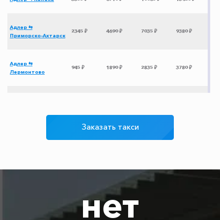
Адлер ⇆
2345 ₽
4690 ₽
7035 ₽
9380 ₽
Приморско-Ахтарск
Адлер ⇆
945 ₽
1890 ₽
2835 ₽
3780 ₽
Лермонтово
Адлер ⇆
3195 ₽
6390 ₽
9585 ₽
12780 ₽
Зеленогорье
Заказать такси
Адлер ⇆
3780 ₽
7560 ₽
11340 ₽
15120 ₽
Новоозерное
Адлер ⇆ Москва
7925 ₽
15850 ₽
23775 ₽
31700 ₽
нет
Адлер ⇆ Орёл
7275 ₽
14550 ₽
21825 ₽
29100 ₽