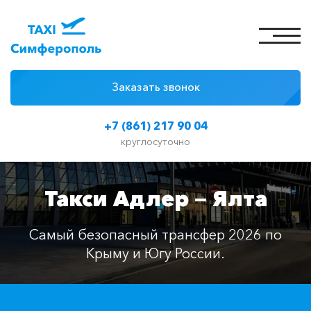
Заказать звонок
4 причины
+7 (861) 217 90 04
Цены на такси
круглосуточно
Классы автомобилей
Такси Адлер — Ялта
Отзывы
Контакты
Самый безопасный трансфер 2026 по
Крыму и Югу России.