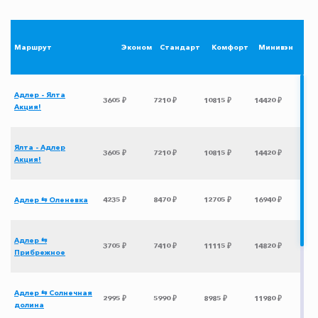
Маршрут
Эконом
Стандарт
Комфорт
Минивэн
Адлер - Ялта
3605 ₽
7210 ₽
10815 ₽
14420 ₽
Акция!
Ялта - Адлер
3605 ₽
7210 ₽
10815 ₽
14420 ₽
Акция!
Адлер ⇆ Оленевка
4235 ₽
8470 ₽
12705 ₽
16940 ₽
Адлер ⇆
3705 ₽
7410 ₽
11115 ₽
14820 ₽
Прибрежное
Адлер ⇆ Солнечная
2995 ₽
5990 ₽
8985 ₽
11980 ₽
долина