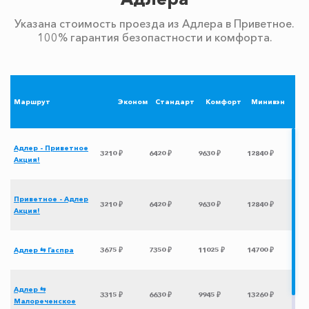
Указана стоимость проезда из Адлера в Приветное.
100% гарантия безопастности и комфорта.
Маршрут
Эконом
Стандарт
Комфорт
Минивэн
Адлер - Приветное
3210 ₽
6420 ₽
9630 ₽
12840 ₽
Акция!
Приветное - Адлер
3210 ₽
6420 ₽
9630 ₽
12840 ₽
Акция!
Адлер ⇆ Гаспра
3675 ₽
7350 ₽
11025 ₽
14700 ₽
Адлер ⇆
3315 ₽
6630 ₽
9945 ₽
13260 ₽
Малореченское