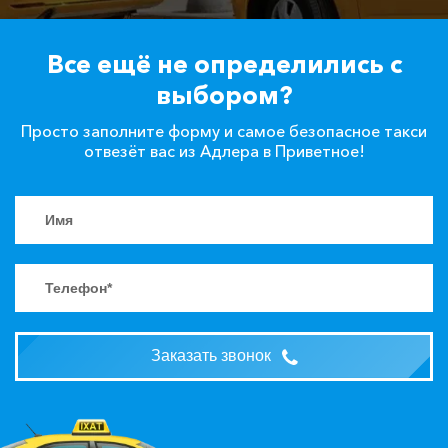
Все ещё не определились с
выбором?
Просто заполните форму и самое безопасное такси
отвезёт вас из Адлера в Приветное!
Заказать звонок