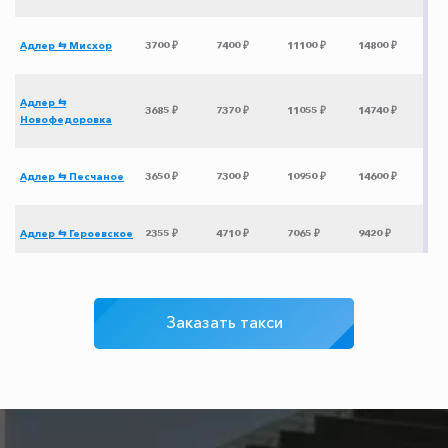
Адлер ⇆ Мисхор
3700 ₽
7400 ₽
11100 ₽
14800 ₽
Адлер ⇆
3685 ₽
7370 ₽
11055 ₽
14740 ₽
Новофедоровка
Адлер ⇆ Песчаное
3650 ₽
7300 ₽
10950 ₽
14600 ₽
Адлер ⇆ Героевское
2355 ₽
4710 ₽
7065 ₽
9420 ₽
Адлер ⇆
3840 ₽
7680 ₽
11520 ₽
15360 ₽
Кастрополь
Заказать такси
Адлер ⇆ Зуя
3180 ₽
6360 ₽
9540 ₽
12720 ₽
Адлер ⇆ Киров
11975 ₽
23950 ₽
35925 ₽
47900 ₽