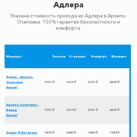
Адлера
Указана стоимость проезда из Адлера в Архипо-
Осиповка. 100% гарантия безопастности и
комфорта.
Маршрут
Эконом
Стандарт
Комфорт
Минивэн
Адлер - Архипо-
Осиповка
1075 ₽
2150 ₽
3225 ₽
4300 ₽
Акция!
Архипо-Осиповка -
Адлер
1075 ₽
2150 ₽
3225 ₽
4300 ₽
Акция!
Адлер ⇆ Витязево
1820 ₽
3640 ₽
5460 ₽
7280 ₽