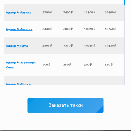
Адлер ⇆ Алупка
3700 ₽
7400 ₽
11100 ₽
14800 ₽
Адлер ⇆ Алушта
3440 ₽
6880 ₽
10320 ₽
13760 ₽
Адлер ⇆ Ялта
3605 ₽
7210 ₽
10815 ₽
14420 ₽
Адлер ⇆ аэропорт
200 ₽
250 ₽
300 ₽
350 ₽
Сочи
Адлер ⇆ Абрау-
1610 ₽
3220 ₽
4830 ₽
6440 ₽
Дюрсо
Заказать такси
Адлер ⇆ Большой
1820 ₽
3640 ₽
5460 ₽
7280 ₽
Утриш
Адлер ⇆ Чайка
3570 ₽
7140 ₽
10710 ₽
14280 ₽