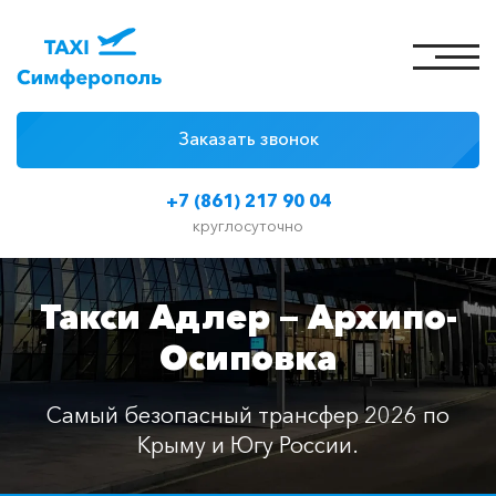
Заказать звонок
4 причины
+7 (861) 217 90 04
Цены на такси
круглосуточно
Классы автомобилей
Такси Адлер — Архипо-
Отзывы
Осиповка
Контакты
Самый безопасный трансфер 2026 по
Крыму и Югу России.