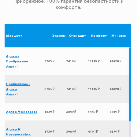
Прибрежное. 100% гарантия безопастности и
комфорта.
Маршрут
Эконом
Стандарт
Комфорт
Минивэн
Адлер -
Прибрежное
3705 ₽
7410 ₽
11115 ₽
14820 ₽
Акция!
Прибрежное -
Адлер
3705 ₽
7410 ₽
11115 ₽
14820 ₽
Акция!
Адлер ⇆ Витязево
1820 ₽
3640 ₽
5460 ₽
7280 ₽
Адлер ⇆
1530 ₽
3060 ₽
4590 ₽
6120 ₽
Новороссийск