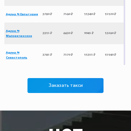
Адлер ⇆ Евпатория
3780 ₽
7560 ₽
11340 ₽
15120 ₽
Адлер ⇆
3315 ₽
6630 ₽
9945 ₽
13260 ₽
Малореченское
Адлер ⇆
3785 ₽
7570 ₽
11355 ₽
15140 ₽
Севастополь
Адлер ⇆ Наниково
2885 ₽
5770 ₽
8655 ₽
11540 ₽
Заказать такси
Адлер ⇆
2770 ₽
5540 ₽
8310 ₽
11080 ₽
Владиславовка
Адлер ⇆ Волгодонск
3475 ₽
6950 ₽
10425 ₽
13900 ₽
Адлер ⇆ Армянск
3000 ₽
6000 ₽
9000 ₽
12000 ₽