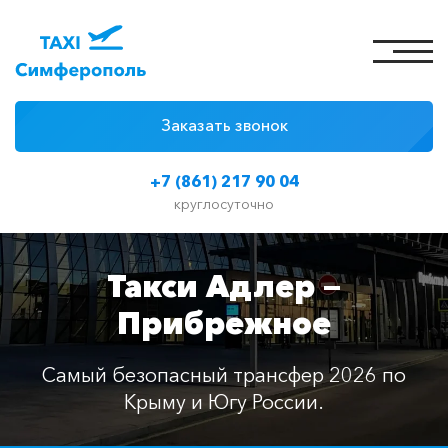
Заказать звонок
4 причины
+7 (861) 217 90 04
Цены на такси
круглосуточно
Классы автомобилей
Такси Адлер —
Отзывы
Прибрежное
Контакты
Самый безопасный трансфер 2026 по
Крыму и Югу России.