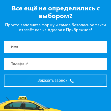
Все ещё не определились с
выбором?
Просто заполните форму и самое безопасное такси
отвезёт вас из Адлера в Прибрежное!
Заказать звонок