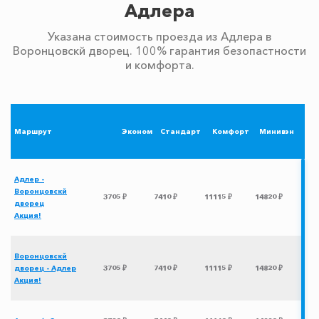
Адлера
Указана стоимость проезда из Адлера в
Воронцовскй дворец. 100% гарантия безопастности
и комфорта.
Маршрут
Эконом
Стандарт
Комфорт
Минивэн
Адлер -
Воронцовскй
3705 ₽
7410 ₽
11115 ₽
14820 ₽
дворец
Акция!
Воронцовскй
дворец - Адлер
3705 ₽
7410 ₽
11115 ₽
14820 ₽
Акция!