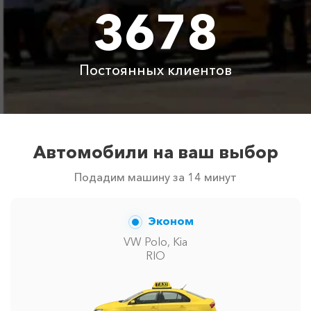
Аренда автомобиля
3678
3800 ₽
4700 ₽
6300 ₽
6100 ₽
с водителем
Цены по акции ограничены количеством свободных
Постоянных клиентов
автомобилей в г Воронцовскй дворец. Точную цену
вам сообщит менеджер при заказе.
Автомобили на ваш выбор
Подадим машину за 14 минут
Эконом
VW Polo, Kia
RIO