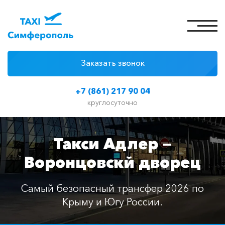
Заказать звонок
4 причины
+7 (861) 217 90 04
Цены на такси
круглосуточно
Классы автомобилей
Такси Адлер —
Отзывы
Воронцовскй дворец
Контакты
Самый безопасный трансфер 2026 по
Крыму и Югу России.