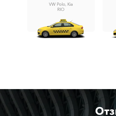
VW Polo, Kia
RIO
Отз