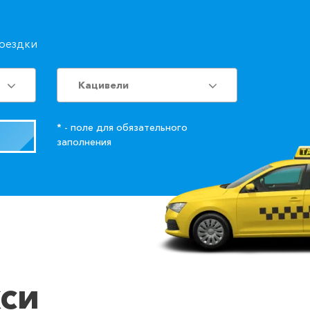
поездки
Кацивели
* - поле для обязательного
заполнения
кси