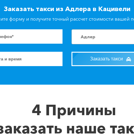
Заказать такси из Адлера в Кацивели
ите форму и получите точный рассчет стоимости вашей 
Адлер
Заказать такси
4 Причины
заказать наше та