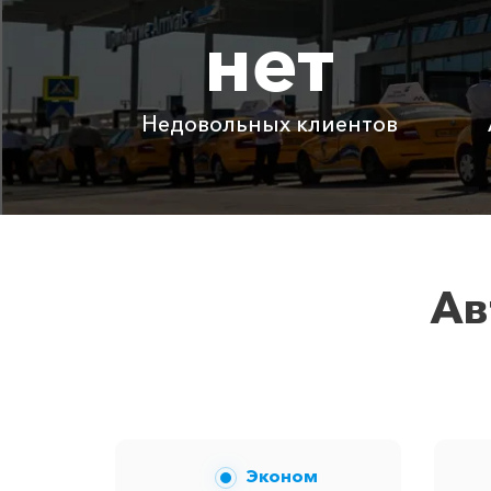
нет
Адлер ⇆ Апшеронск
Адлер ⇆ Дагомыс
Недовольных клиентов
Детское автокресло
Ожидание машины
Аренда автомобиля с водителем
Ав
Цены по акции ограничены количес
Эконом