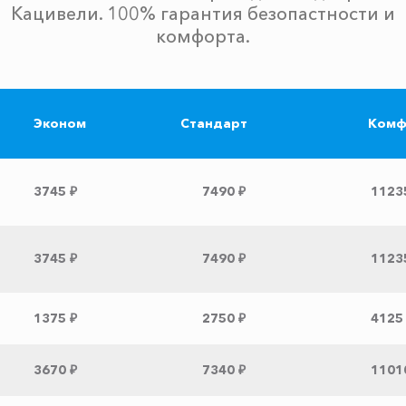
Кацивели. 100% гарантия безопастности и
комфорта.
Эконом
Стандарт
Комф
3745 ₽
7490 ₽
1123
3745 ₽
7490 ₽
1123
1375 ₽
2750 ₽
4125
3670 ₽
7340 ₽
1101