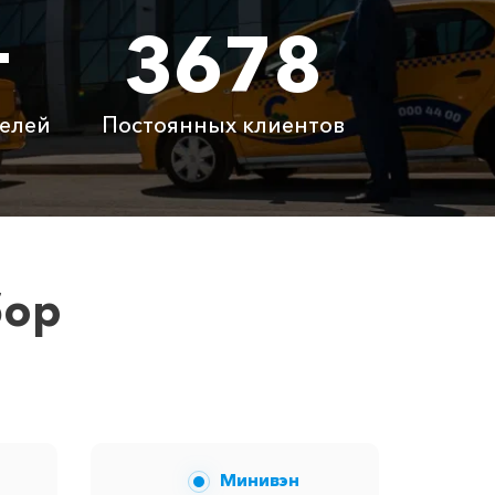
т
3678
 ₽
5600 ₽
 ₽
1800 ₽
елей
Постоянных клиентов
латно
Бесплатно
латно
Бесплатно
 ₽
6100 ₽
бор
вам сообщит менеджер при заказе.
Минивэн