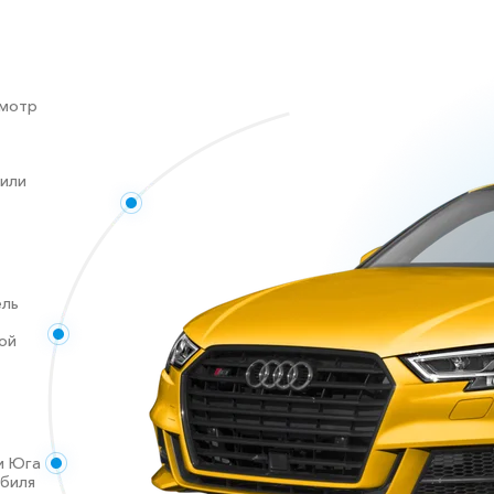
смотр
 или
ель
ой
и Юга
обиля