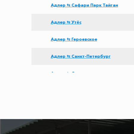
Адлер ⇆ Сафари Парк Тайган
Адлер ⇆ Утёс
Адлер ⇆ Героевское
Адлер ⇆ Санкт-Петербург
Адлер ⇆ Самара
Адлер ⇆ Нижний Новгород
Адлер ⇆ Будённовск
Адлер ⇆ Армянск