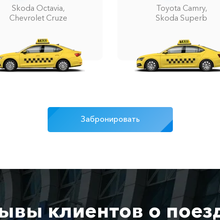
Skoda Octavia,
Toyota Camry,
Chevrolet Cruze
Skoda Superb
Забронировать
ывы клиентов о поез