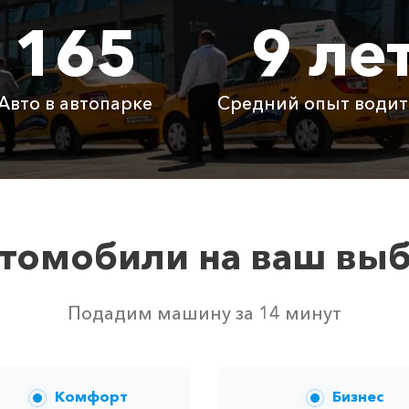
165
9 ле
1400 ₽
2800 ₽
4200
450 ₽
900 ₽
1350
Авто в автопарке
Средний опыт водит
Бесплатно
Бесплатно
Бесп
Бесплатно
Бесплатно
Бесп
3800 ₽
4700 ₽
6300
томобили на ваш вы
твом свободных автомобилей в г Кацивели. Точную цену 
Подадим машину за 14 минут
Комфорт
Бизнес