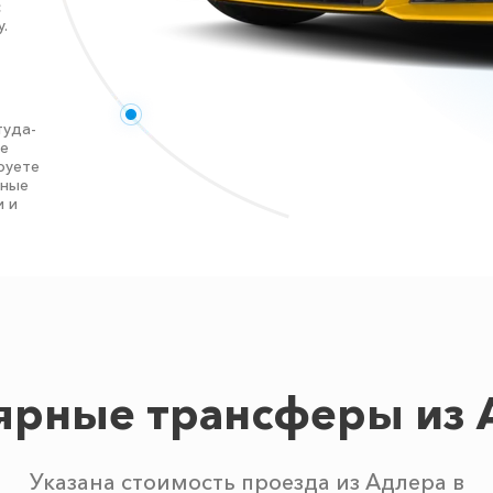
с
.
туда-
те
руете
нные
и и
ярные трансферы из 
Указана стоимость проезда из Адлера в