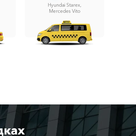
Hyundai Starex,
Mercedes Vito
дках