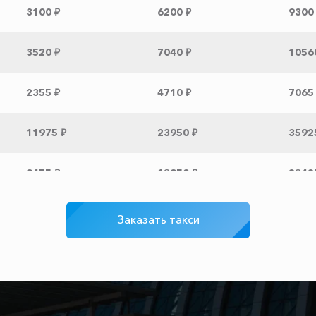
3100 ₽
6200 ₽
9300
3520 ₽
7040 ₽
1056
2355 ₽
4710 ₽
7065
11975 ₽
23950 ₽
3592
9475 ₽
18950 ₽
2842
8725 ₽
17450 ₽
2617
Заказать такси
3550 ₽
7100 ₽
1065
3000 ₽
6000 ₽
9000