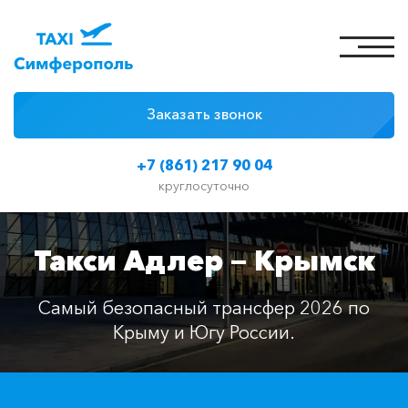
Заказать звонок
4 причины
+7 (861) 217 90 04
Цены на такси
круглосуточно
Классы автомобилей
Такси Адлер — Крымск
Отзывы
Контакты
Самый безопасный трансфер 2026 по
Крыму и Югу России.