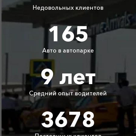
Адлер ⇆ Сочи
300 ₽
350 ₽
400 ₽
450 ₽
Недовольных клиентов
Адлер ⇆ Абхазия
250 ₽
300 ₽
350 ₽
400 ₽
(граница)
165
Адлер ⇆ Курск
6600 ₽
13200 ₽
19800 ₽
26400 ₽
Авто в автопарке
Детское
Бесплатно
Бесплатно
Бесплатно
Бесплатно
автокресло
9 лет
Ожидание машины
Бесплатно
Бесплатно
Бесплатно
Бесплатно
Средний опыт водителей
Аренда автомобиля
3800 ₽
4700 ₽
6300 ₽
6100 ₽
с водителем
3678
Цены по акции ограничены количеством свободных
автомобилей в г Крымск. Точную цену вам сообщит
менеджер при заказе.
Постоянных клиентов