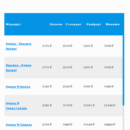
Маршрут
Эконом
Стандарт
Комфорт
Минивэн
Адлер - Крымск
1775 ₽
3550 ₽
5325 ₽
7100 ₽
Акция!
Крымск - Адлер
1775 ₽
3550 ₽
5325 ₽
7100 ₽
Акция!
Адлер ⇆ Анапа
1765 ₽
3530 ₽
5295 ₽
7060 ₽
Адлер ⇆
3785 ₽
7570 ₽
11355 ₽
15140 ₽
Севастополь
Адлер ⇆ Симеиз
3720 ₽
7440 ₽
11160 ₽
14880 ₽