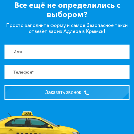
Все ещё не определились с
выбором?
Просто заполните форму и самое безопасное такси
отвезёт вас из Адлера в Крымск!
Заказать звонок