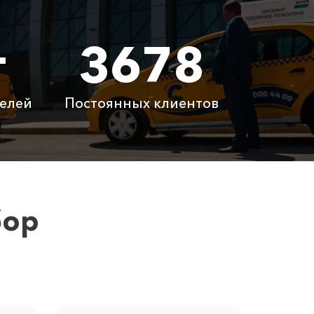
900 ₽
т
3678
0 ₽
14280 ₽
 ₽
6200 ₽
елей
Постоянных клиентов
латно
Бесплатно
латно
Бесплатно
 ₽
6100 ₽
бор
ну вам сообщит менеджер при заказе.