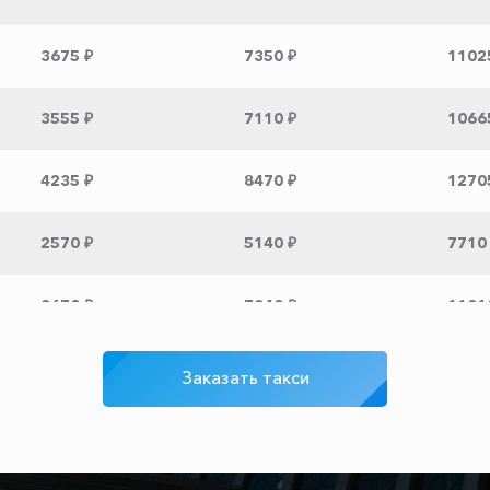
3675 ₽
7350 ₽
1102
3555 ₽
7110 ₽
1066
4235 ₽
8470 ₽
1270
2570 ₽
5140 ₽
7710
3670 ₽
7340 ₽
1101
3125 ₽
6250 ₽
9375
Заказать такси
2105 ₽
4210 ₽
6315