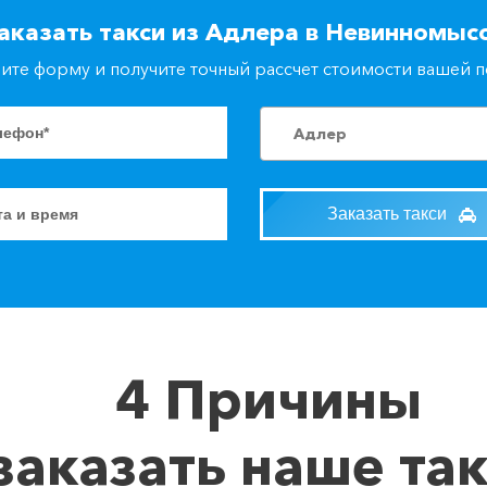
аказать такси из Адлера в Невинномыс
ите форму и получите точный рассчет стоимости вашей 
Адлер
Заказать такси
4 Причины
заказать наше та