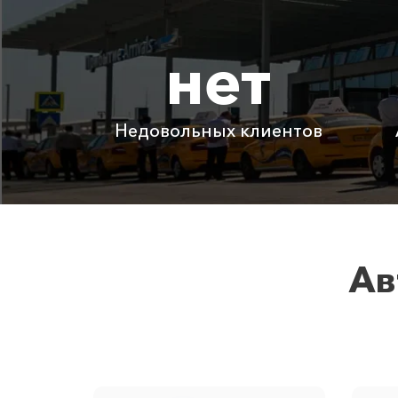
Адлер ⇆ Роза Хутор
нет
Адлер ⇆ Чайка
Адлер ⇆ Виноградный
Недовольных клиентов
Детское автокресло
Ожидание машины
Аренда автомобиля с водителем
Ав
Цены по акции ограничены количество