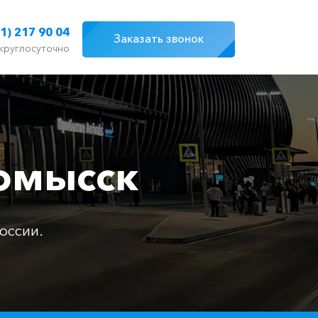
1) 217 90 04
Заказать звонок
круглосуточно
номысск
оссии.