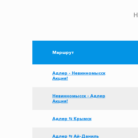
Н
Маршрут
Адлер - Невинномысск
Акция!
Невинномысск - Адлер
Акция!
Адлер ⇆ Крымск
Адлер ⇆ Ай-Даниль