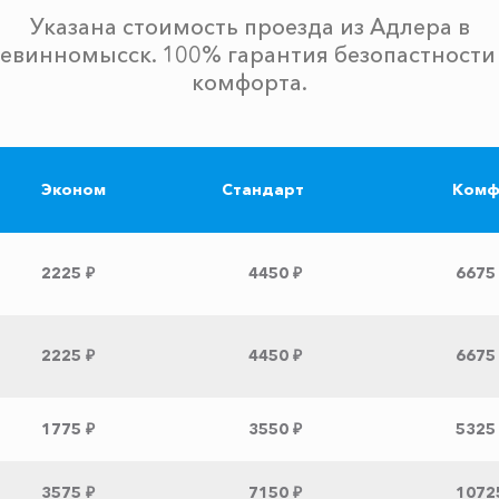
Указана стоимость проезда из Адлера в
евинномысск. 100% гарантия безопастности
комфорта.
Эконом
Стандарт
Комф
2225 ₽
4450 ₽
6675
2225 ₽
4450 ₽
6675
1775 ₽
3550 ₽
5325
3575 ₽
7150 ₽
1072