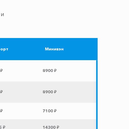
 и
орт
Минивэн
 ₽
8900 ₽
 ₽
8900 ₽
 ₽
7100 ₽
5 ₽
14300 ₽