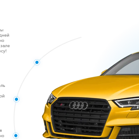
ны
дней
но
кзале
су!
ель
ой
я
но