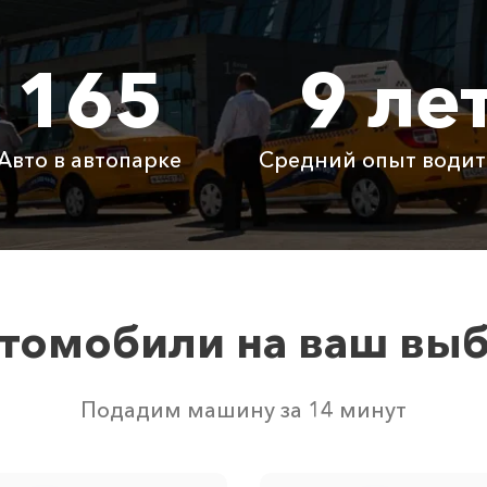
225 ₽
450 ₽
675 ₽
165
9 ле
3570 ₽
7140 ₽
1071
1550 ₽
3100 ₽
4650
Авто в автопарке
Средний опыт водит
Бесплатно
Бесплатно
Бесп
Бесплатно
Бесплатно
Бесп
3800 ₽
4700 ₽
6300
томобили на ваш вы
м свободных автомобилей в г Невинномысск. Точную це
Подадим машину за 14 минут