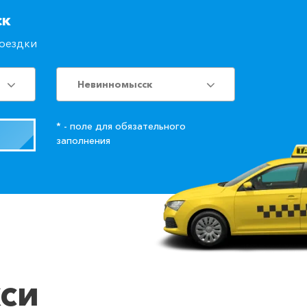
ск
поездки
Невинномысск
* - поле для обязательного
заполнения
кси