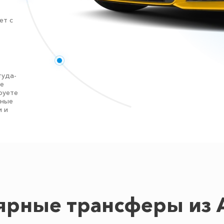
ет с
туда-
те
руете
нные
и и
ярные трансферы из 