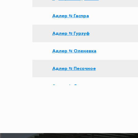
Адлер ⇆ Гаспра
Адлер ⇆ Гурзуф
Адлер ⇆ Оленевка
Адлер ⇆ Песочное
Адлер ⇆ Саки
Адлер ⇆ Ростов-на-Дону
Адлер ⇆ Кучугуры