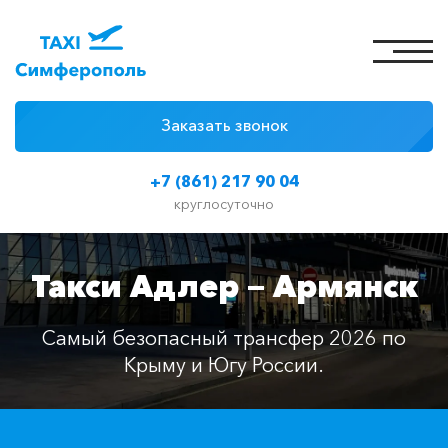
Заказать звонок
4 причины
+7 (861) 217 90 04
Цены на такси
круглосуточно
Классы автомобилей
Такси Адлер — Армянск
Отзывы
Контакты
Самый безопасный трансфер 2026 по
Крыму и Югу России.