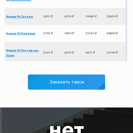
Адлер ⇆ Сатера
3355 ₽
6710 ₽
10065 ₽
13420 ₽
Адлер ⇆ Учкуевка
3705 ₽
7410 ₽
11115 ₽
14820 ₽
Адлер ⇆ Ростов-на-
3125 ₽
6250 ₽
9375 ₽
12500 ₽
Дону
Адлер ⇆ Абрау-
1610 ₽
3220 ₽
4830 ₽
6440 ₽
Дюрсо
Заказать такси
Адлер ⇆ Чапаевка
3035 ₽
6070 ₽
9105 ₽
12140 ₽
Адлер ⇆ Грозный
3625 ₽
7250 ₽
10875 ₽
14500 ₽
нет
Адлер ⇆ аэропорт
2850 ₽
5700 ₽
8550 ₽
11400 ₽