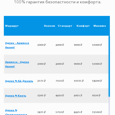
100% гарантия безопастности и комфорта.
Маршрут
Эконом
Стандарт
Комфорт
Минивэн
Адлер - Армянск
3000 ₽
6000 ₽
9000 ₽
12000 ₽
Акция!
Армянск - Адлер
3000 ₽
6000 ₽
9000 ₽
12000 ₽
Акция!
Адлер ⇆ Ай-Даниль
3575 ₽
7150 ₽
10725 ₽
14300 ₽
Адлер ⇆ Керчь
2305 ₽
4610 ₽
6915 ₽
9220 ₽
Адлер ⇆
2875 ₽
5750 ₽
8625 ₽
11500 ₽
Орджоникидзе