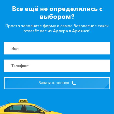
Все ещё не определились с
выбором?
Просто заполните форму и самое безопасное такси
отвезёт вас из Адлера в Армянск!
Заказать звонок