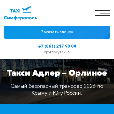
Заказать звонок
4 причины
+7 (861) 217 90 04
Цены на такси
круглосуточно
Классы автомобилей
Такси Адлер — Орлиное
Отзывы
Контакты
Самый безопасный трансфер 2026 по
Крыму и Югу России.