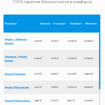
100% гарантия безопастности и комфорта.
Маршрут
Эконом
Стандарт
Комфорт
Минивэн
Адлер - Орлиное
3760 ₽
7520 ₽
11280 ₽
15040 ₽
Акция!
Орлиное - Адлер
3760 ₽
7520 ₽
11280 ₽
15040 ₽
Акция!
Адлер ⇆ Алупка
3700 ₽
7400 ₽
11100 ₽
14800 ₽
Адлер ⇆ Кацивели
3745 ₽
7490 ₽
11235 ₽
14980 ₽
Адлер ⇆ Коктебель
2885 ₽
5770 ₽
8655 ₽
11540 ₽