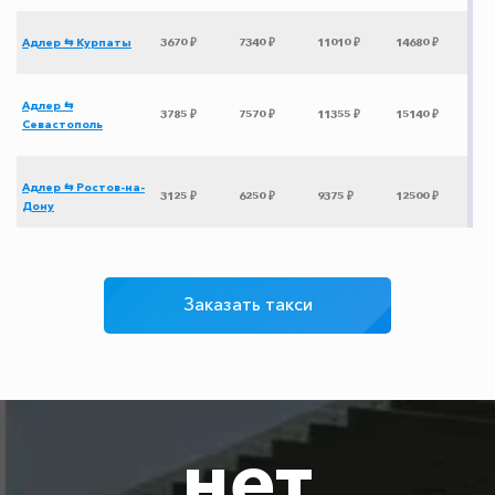
Адлер ⇆ Курпаты
3670 ₽
7340 ₽
11010 ₽
14680 ₽
Адлер ⇆
3785 ₽
7570 ₽
11355 ₽
15140 ₽
Севастополь
Адлер ⇆ Ростов-на-
3125 ₽
6250 ₽
9375 ₽
12500 ₽
Дону
Адлер ⇆ Джанкой
3325 ₽
6650 ₽
9975 ₽
13300 ₽
Заказать такси
Адлер ⇆ Пересыпь
2055 ₽
4110 ₽
6165 ₽
8220 ₽
Адлер ⇆ Чонгар
3540 ₽
7080 ₽
10620 ₽
14160 ₽
нет
Адлер ⇆ Архыз
3100 ₽
6200 ₽
9300 ₽
12400 ₽