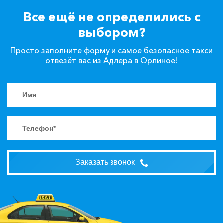
Все ещё не определились с
выбором?
Просто заполните форму и самое безопасное такси
отвезёт вас из Адлера в Орлиное!
Заказать звонок