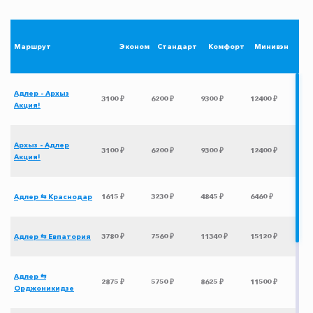
Маршрут
Эконом
Стандарт
Комфорт
Минивэн
Адлер - Архыз
3100 ₽
6200 ₽
9300 ₽
12400 ₽
Акция!
Архыз - Адлер
3100 ₽
6200 ₽
9300 ₽
12400 ₽
Акция!
Адлер ⇆ Краснодар
1615 ₽
3230 ₽
4845 ₽
6460 ₽
Адлер ⇆ Евпатория
3780 ₽
7560 ₽
11340 ₽
15120 ₽
Адлер ⇆
2875 ₽
5750 ₽
8625 ₽
11500 ₽
Орджоникидзе