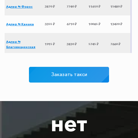
Адлер ⇆ Форос
3870 ₽
7740 ₽
11610 ₽
15480 ₽
Адлер ⇆ Канака
3355 ₽
6710 ₽
10065 ₽
13420 ₽
Адлер ⇆
1915 ₽
3830 ₽
5745 ₽
7660 ₽
Благовещенская
Адлер ⇆
945 ₽
1890 ₽
2835 ₽
3780 ₽
Лермонтово
Заказать такси
Адлер ⇆ Казань
10225 ₽
20450 ₽
30675 ₽
40900 ₽
Адлер ⇆ Кострома
9225 ₽
18450 ₽
27675 ₽
36900 ₽
нет
Адлер ⇆ Шахты
3175 ₽
6350 ₽
9525 ₽
12700 ₽