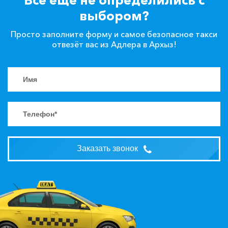
выбором?
Просто заполните форму и самое безопасное такси
отвезёт вас из Адлера в Архыз!
Заказать звонок