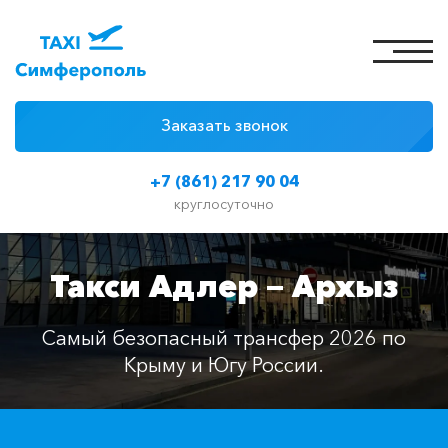
Заказать звонок
4 причины
+7 (861) 217 90 04
Цены на такси
круглосуточно
Классы автомобилей
Такси Адлер — Архыз
Отзывы
Контакты
Самый безопасный трансфер 2026 по
Крыму и Югу России.