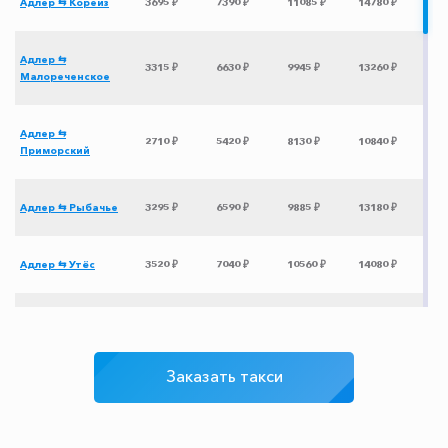
Адлер ⇆ Кореиз
3695 ₽
7390 ₽
11085 ₽
14780 ₽
Адлер ⇆
3315 ₽
6630 ₽
9945 ₽
13260 ₽
Малореченское
Адлер ⇆
2710 ₽
5420 ₽
8130 ₽
10840 ₽
Приморский
Адлер ⇆ Рыбачье
3295 ₽
6590 ₽
9885 ₽
13180 ₽
Адлер ⇆ Утёс
3520 ₽
7040 ₽
10560 ₽
14080 ₽
Адлер ⇆ Феодосия
2780 ₽
5560 ₽
8340 ₽
11120 ₽
Заказать такси
Адлер ⇆ Абрау-
1610 ₽
3220 ₽
4830 ₽
6440 ₽
Дюрсо