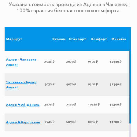
Указана стоимость проезда из Адлера в Чапаевку.
100% гарантия безопастности и комфорта.
Маршрут
Эконом
Стандарт
Комфорт
Минивэн
Адлер - Чапаевка
3035 ₽
6070 ₽
9105 ₽
12140 ₽
Акция!
Чапаевка - Адлер
3035 ₽
6070 ₽
9105 ₽
12140 ₽
Акция!
Адлер ⇆ Ай-Даниль
3575 ₽
7150 ₽
10725 ₽
14300 ₽
Адлер ⇆ Курортное
2945 ₽
5890 ₽
8835 ₽
11780 ₽