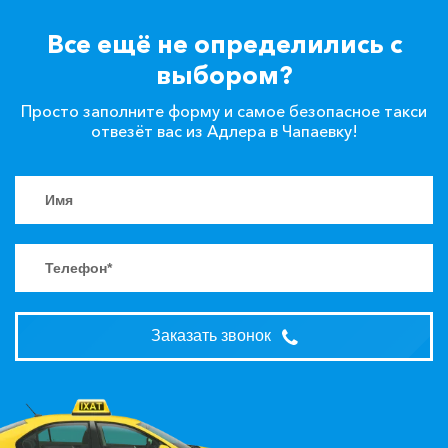
Все ещё не определились с
выбором?
Просто заполните форму и самое безопасное такси
отвезёт вас из Адлера в Чапаевку!
Заказать звонок