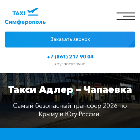
Заказать звонок
4 причины
+7 (861) 217 90 04
Цены на такси
круглосуточно
Классы автомобилей
Такси Адлер — Чапаевка
Отзывы
Контакты
Самый безопасный трансфер 2026 по
Крыму и Югу России.