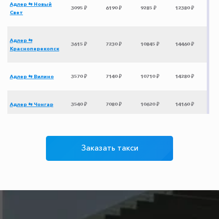
Адлер ⇆ Новый
3095 ₽
6190 ₽
9285 ₽
12380 ₽
Свет
Адлер ⇆
3615 ₽
7230 ₽
10845 ₽
14460 ₽
Красноперекопск
Адлер ⇆ Вилино
3570 ₽
7140 ₽
10710 ₽
14280 ₽
Адлер ⇆ Чонгар
3540 ₽
7080 ₽
10620 ₽
14160 ₽
Адлер ⇆ Пенза
7725 ₽
15450 ₽
23175 ₽
30900 ₽
Заказать такси
Адлер ⇆ аэропорт
2850 ₽
5700 ₽
8550 ₽
11400 ₽
Симферополь
Адлер ⇆ Бетта
1275 ₽
2550 ₽
3825 ₽
5100 ₽