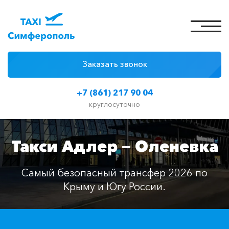
Заказать звонок
4 причины
+7 (861) 217 90 04
Цены на такси
круглосуточно
Классы автомобилей
Такси Адлер — Оленевка
Отзывы
Контакты
Самый безопасный трансфер 2026 по
Крыму и Югу России.