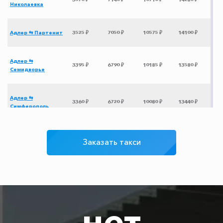
Николаевка
Адлер ⇆ Партенит
3525 ₽
7050 ₽
10575 ₽
14100 ₽
Адлер ⇆
3395 ₽
6790 ₽
10185 ₽
13580 ₽
Семидворье
Адлер ⇆
3360 ₽
6720 ₽
10080 ₽
13440 ₽
Симферополь
Адлер ⇆ Воронеж
5625 ₽
11250 ₽
16875 ₽
22500 ₽
Заказать такси
Адлер ⇆
2575 ₽
5150 ₽
7725 ₽
10300 ₽
Крыловская
Адлер ⇆ Кореновск
1850 ₽
3700 ₽
5550 ₽
7400 ₽
нет