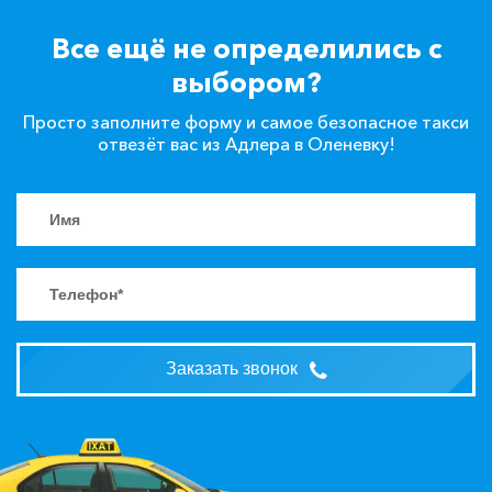
Все ещё не определились с
выбором?
Просто заполните форму и самое безопасное такси
отвезёт вас из Адлера в Оленевку!
Заказать звонок