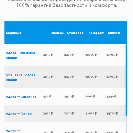
100% гарантия безопастности и комфорта.
Маршрут
Эконом
Стандарт
Комфорт
Минивэн
Адлер - Оленевка
4235 ₽
8470 ₽
12705 ₽
16940 ₽
Акция!
Оленевка - Адлер
4235 ₽
8470 ₽
12705 ₽
16940 ₽
Акция!
Адлер ⇆ Ольгинка
835 ₽
1670 ₽
2505 ₽
3340 ₽
Адлер ⇆ Гаспра
3675 ₽
7350 ₽
11025 ₽
14700 ₽
Адлер ⇆
3570 ₽
7140 ₽
10710 ₽
14280 ₽