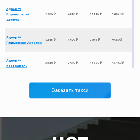
Адлер ⇆
Воронцовскй
3705 ₽
7410 ₽
11115 ₽
14820 ₽
дворец
Адлер ⇆
2345 ₽
4690 ₽
7035 ₽
9380 ₽
Приморско-Ахтарск
Адлер ⇆
3840 ₽
7680 ₽
11520 ₽
15360 ₽
Кастрополь
Адлер ⇆ Тюмень
14975 ₽
29950 ₽
44925 ₽
59900 ₽
Заказать такси
Адлер ⇆ Саратов
6725 ₽
13450 ₽
20175 ₽
26900 ₽
Адлер ⇆ Донецк
4175 ₽
8350 ₽
12525 ₽
16700 ₽
ДНР
нет