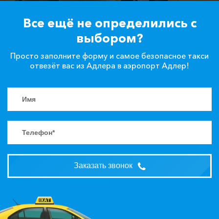
Все ещё не определились с
выбором?
Просто заполните форму и самое безопасное такси
отвезёт вас из Адлера в аэропорт Адлер!
Заказать звонок