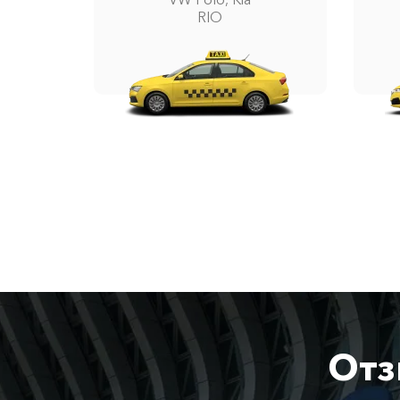
RIO
Отз