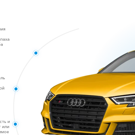
вия
апаха
ба
ель
ой
сть и
т или
имое