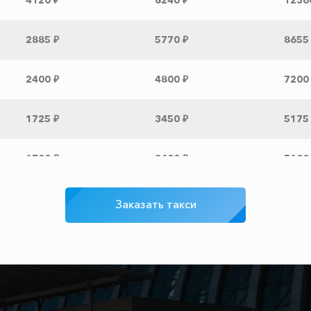
4120 ₽
8240 ₽
1236
2885 ₽
5770 ₽
8655
2400 ₽
4800 ₽
7200
1725 ₽
3450 ₽
5175
1700 ₽
3400 ₽
5100
1650 ₽
3300 ₽
4950
Заказать такси
1400 ₽
2800 ₽
4200
750 ₽
1500 ₽
2250