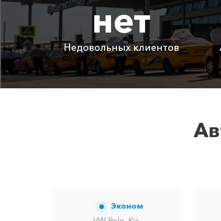
нет
Адлер ⇆ Агой
Адлер ⇆ Тамбов
Недовольных клиентов
Детское автокресло
Ожидание машины
Аренда автомобиля с водителем
Ав
Цены по акции ограничены количест
Эконом
VW Polo, Kia