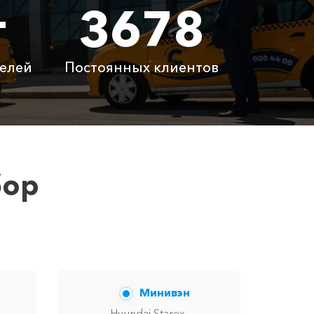
т
3678
 ₽
3500 ₽
0 ₽
25000 ₽
елей
Постоянных клиентов
латно
Бесплатно
латно
Бесплатно
 ₽
6100 ₽
бор
 вам сообщит менеджер при заказе.
Минивэн
Hyundai Starex,