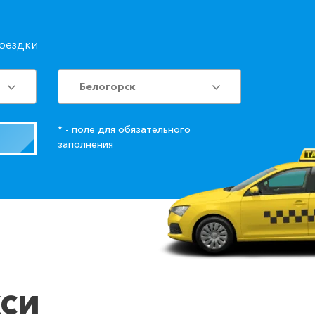
поездки
Белогорск
* - поле для обязательного
заполнения
кси