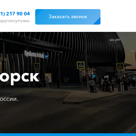
1) 217 90 04
Заказать звонок
круглосуточно
горск
оссии.