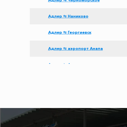
Адлер ⇆ Черноморское
Адлер ⇆ Наниково
Адлер ⇆ Георгиевск
Адлер ⇆ аэропорт Анапа
Адлер ⇆ Армавир
Адлер ⇆ Натухаевская
Адлер ⇆ Апшеронск
Адлер ⇆ Шепси