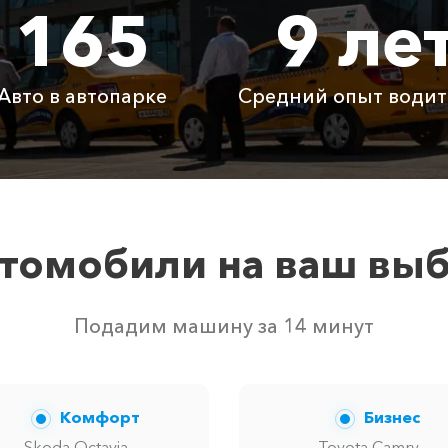
165
9 ле
875 ₽
1750 ₽
2625
6250 ₽
12500 ₽
1875
Авто в автопарке
Средний опыт водит
Бесплатно
Бесплатно
Бесп
Бесплатно
Бесплатно
Бесп
3800 ₽
4700 ₽
6300
томобили на ваш вы
вом свободных автомобилей в г Белогорск. Точную цену
Подадим машину за 14 минут
Комфорт
Бизнес
Skoda Octavia,
Toyota Camry,