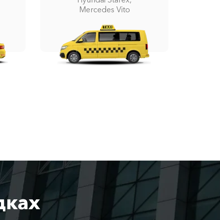
Mercedes Vito
дках