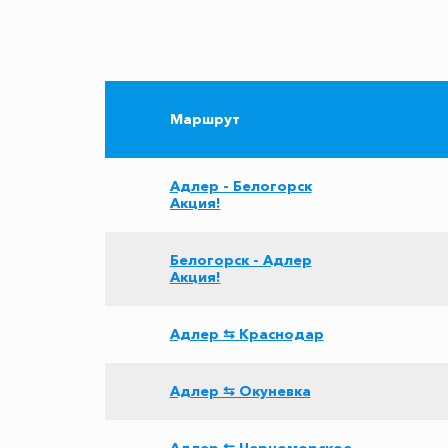
Маршрут
Адлер - Белогорск
Акция!
Белогорск - Адлер
Акция!
Адлер ⇆ Краснодар
Адлер ⇆ Окуневка