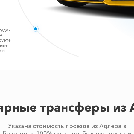
туда-
те
руете
нные
и и
ярные трансферы из 
Указана стоимость проезда из Адлера в
Белогорск. 100% гарантия безопастности и