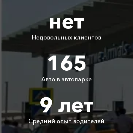
нет
Адлер ⇆ Сосновый
1575 ₽
3150 ₽
4725 ₽
6300 ₽
Адлер ⇆
1550 ₽
3100 ₽
4650 ₽
6200 ₽
Виноградный
Недовольных клиентов
Адлер ⇆ Небуг
750 ₽
165
1500 ₽
2250 ₽
3000 ₽
Адлер ⇆ Тверь
8950 ₽
17900 ₽
26850 ₽
35800 ₽
Авто в автопарке
Детское
Бесплатно
Бесплатно
Бесплатно
Бесплатно
автокресло
9 лет
Ожидание машины
Бесплатно
Бесплатно
Бесплатно
Бесплатно
Средний опыт водителей
Аренда автомобиля
3800 ₽
4700 ₽
6300 ₽
6100 ₽
с водителем