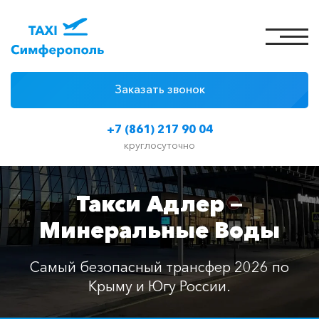
Заказать звонок
4 причины
+7 (861) 217 90 04
Цены на такси
круглосуточно
Классы автомобилей
Такси Адлер —
Отзывы
Минеральные Воды
Контакты
Самый безопасный трансфер 2026 по
Крыму и Югу России.