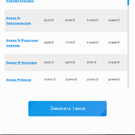
Новофедоровка
Адлер ⇆
4120 ₽
8240 ₽
12360 ₽
16480 ₽
Черноморское
Адлер ⇆ Фороская
3860 ₽
7720 ₽
11580 ₽
15440 ₽
церковь
Адлер ⇆ Чапаевка
3035 ₽
6070 ₽
9105 ₽
12140 ₽
Адлер ⇆ Киров
11975 ₽
23950 ₽
35925 ₽
47900 ₽
Адлер ⇆ Ярославль
9475 ₽
18950 ₽
28425 ₽
37900 ₽
Заказать такси
Адлер ⇆ Пенза
7725 ₽
15450 ₽
23175 ₽
30900 ₽
Адлер ⇆ Архыз
3100 ₽
6200 ₽
9300 ₽
12400 ₽