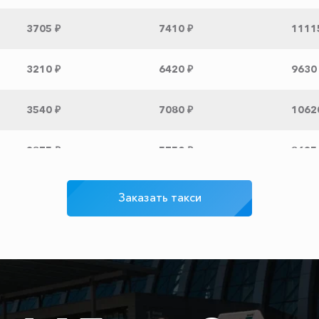
3705 ₽
7410 ₽
1111
3210 ₽
6420 ₽
9630
3540 ₽
7080 ₽
1062
2875 ₽
5750 ₽
8625
300 ₽
350 ₽
400 ₽
Заказать такси
3100 ₽
6200 ₽
9300
3450 ₽
6900 ₽
1035
3600 ₽
7200 ₽
1080