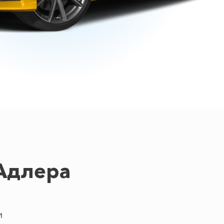
Адлера
и