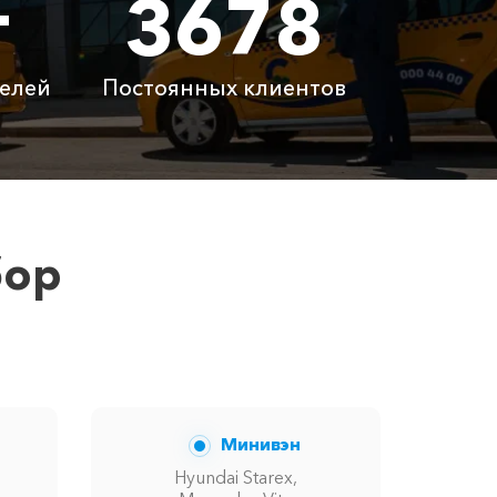
т
3678
0 ₽
36200 ₽
елей
Постоянных клиентов
латно
Бесплатно
латно
Бесплатно
 ₽
6100 ₽
бор
ену вам сообщит менеджер при заказе.
Минивэн
Hyundai Starex,