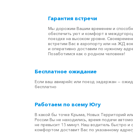
Гарантия встречи
Мы дорожим Вашим временем и способ
обеспечить уют и комфорт в междугоро
поездке на высоком уровне. Своевремен
встретим Вас в аэропорту или на ЖД во
и оперативно доставим по нужному адре
Позаботимся как о родном человеке!
Бесплатное ожидание
Если ваш авиарейс или поезд задержан — ожи
бесплатно
Работаем по всему Югу
В какой бы точке Крыма, Новых Территорий ил
России Вы не находились, время подачи автом
не превысит 15 минут. Наш водитель быстро и 
комфортом доставит Вас по указанному адресу