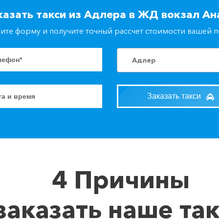
казать такси из Адлера в ЖД вокзал Ан
ите форму и получите точный рассчет стоимости вашей 
Адлер
Заказать такси
4 Причины
заказать наше та