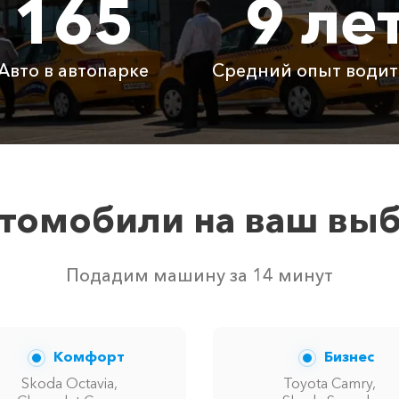
165
9 ле
9050 ₽
18100 ₽
2715
Авто в автопарке
Средний опыт водит
Бесплатно
Бесплатно
Бесп
Бесплатно
Бесплатно
Бесп
3800 ₽
4700 ₽
6300
томобили на ваш вы
 свободных автомобилей в г ЖД вокзал Анапа. Точную ц
Подадим машину за 14 минут
Комфорт
Бизнес
Skoda Octavia,
Toyota Camry,