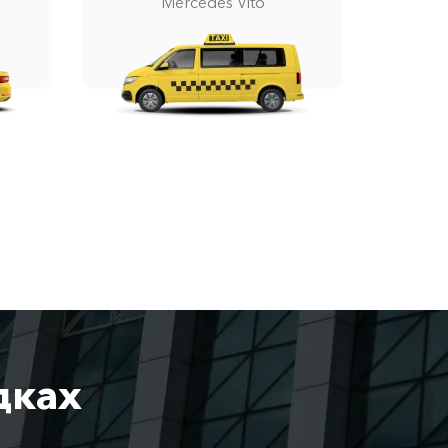
Mercedes Vito
дках