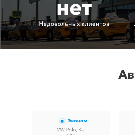
нет
Адлер ⇆ Смоленск
Недовольных клиентов
Детское автокресло
Ожидание машины
Аренда автомобиля с водителем
Ав
Цены по акции ограничены количеством
Эконом
VW Polo, Kia