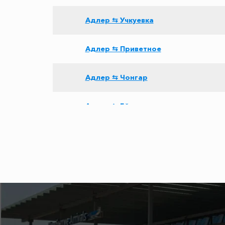
Адлер ⇆ Учкуевка
Адлер ⇆ Приветное
Адлер ⇆ Чонгар
Адлер ⇆ Ейск
Адлер ⇆ Сочи
Адлер ⇆ Ессентуки
Адлер ⇆ ЖД вокзал Симферополь
Адлер ⇆ Мариуполь ДНР