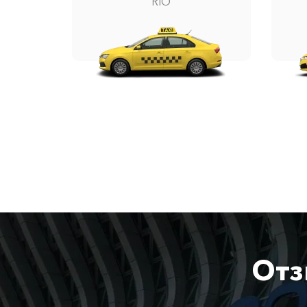
RIO
Отз