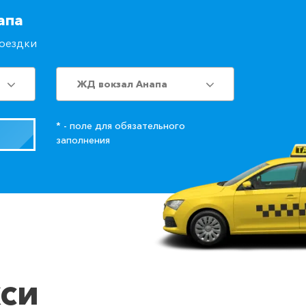
апа
поездки
ЖД вокзал Анапа
* - поле для обязательного
заполнения
кси