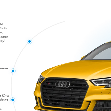
ны
дней
но
кзале
су!
дание
и Юга
обиля
с
.