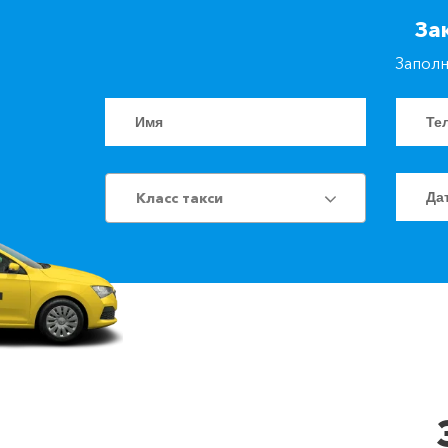
За
Заполн
Класс такси