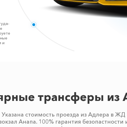
туда-
те
руете
нные
и и
ярные трансферы из 
Указана стоимость проезда из Адлера в ЖД
вокзал Анапа. 100% гарантия безопастности 