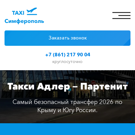
Заказать звонок
4 причины
+7 (861) 217 90 04
Цены на такси
круглосуточно
Классы автомобилей
Такси Адлер — Партенит
Отзывы
Контакты
Самый безопасный трансфер 2026 по
Крыму и Югу России.