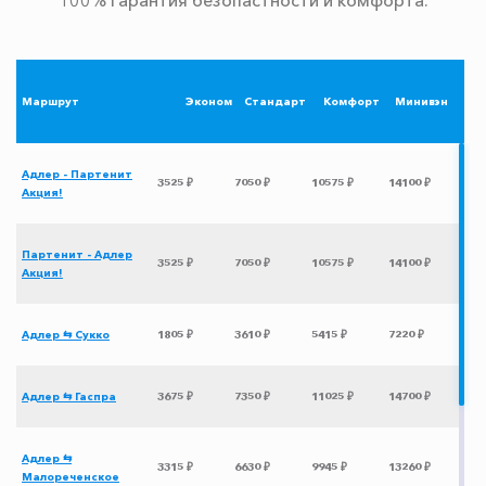
Маршрут
Эконом
Стандарт
Комфорт
Минивэн
Адлер - Партенит
3525 ₽
7050 ₽
10575 ₽
14100 ₽
Акция!
Партенит - Адлер
3525 ₽
7050 ₽
10575 ₽
14100 ₽
Акция!
Адлер ⇆ Сукко
1805 ₽
3610 ₽
5415 ₽
7220 ₽
Адлер ⇆ Гаспра
3675 ₽
7350 ₽
11025 ₽
14700 ₽
Адлер ⇆
3315 ₽
6630 ₽
9945 ₽
13260 ₽
Малореченское