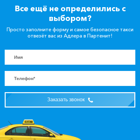
Все ещё не определились с
выбором?
Просто заполните форму и самое безопасное такси
отвезёт вас из Адлера в Партенит!
Заказать звонок