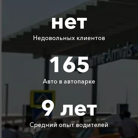
Адлер ⇆ Большой
нет
1820 ₽
3640 ₽
5460 ₽
7280 ₽
Утриш
Адлер ⇆ Оренбург
12225 ₽
24450 ₽
36675 ₽
48900 ₽
Недовольных клиентов
Адлер ⇆ Тимашевск
2200 ₽
4400 ₽
6600 ₽
8800 ₽
165
Адлер ⇆ Абхазия
250 ₽
300 ₽
350 ₽
400 ₽
(граница)
Авто в автопарке
Детское
Бесплатно
Бесплатно
Бесплатно
Бесплатно
автокресло
9 лет
Ожидание машины
Бесплатно
Бесплатно
Бесплатно
Бесплатно
Средний опыт водителей
Аренда автомобиля
3800 ₽
4700 ₽
6300 ₽
6100 ₽
с водителем