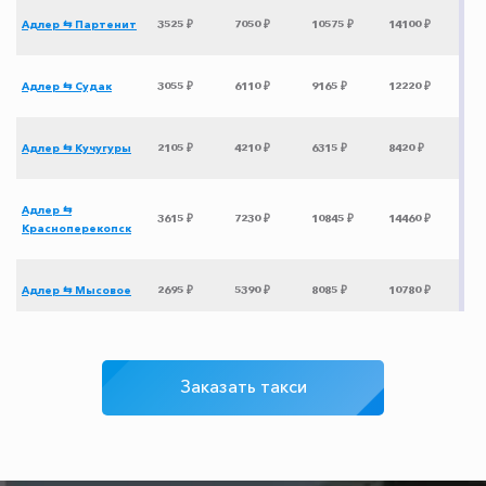
Адлер ⇆ Партенит
3525 ₽
7050 ₽
10575 ₽
14100 ₽
Адлер ⇆ Судак
3055 ₽
6110 ₽
9165 ₽
12220 ₽
Адлер ⇆ Кучугуры
2105 ₽
4210 ₽
6315 ₽
8420 ₽
Адлер ⇆
3615 ₽
7230 ₽
10845 ₽
14460 ₽
Красноперекопск
Адлер ⇆ Мысовое
2695 ₽
5390 ₽
8085 ₽
10780 ₽
Адлер ⇆ аэропорт
200 ₽
250 ₽
300 ₽
350 ₽
Сочи
Заказать такси
Адлер ⇆
1605 ₽
3210 ₽
4815 ₽
6420 ₽
Тоннельная