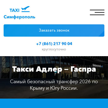
Заказать звонок
4 причины
+7 (861) 217 90 04
Цены на такси
круглосуточно
Классы автомобилей
Такси Адлер — Гаспра
Отзывы
Контакты
Самый безопасный трансфер 2026 по
Крыму и Югу России.