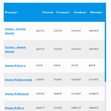
Маршрут
Эконом
Стандарт
Комфорт
Минивэн
Адлер - Гаспра
3675 ₽
7350 ₽
11025 ₽
14700 ₽
Акция!
Гаспра - Адлер
3675 ₽
7350 ₽
11025 ₽
14700 ₽
Акция!
Адлер ⇆ Хоста
250 ₽
300 ₽
350 ₽
400 ₽
Адлер ⇆ Евпатория
3780 ₽
7560 ₽
11340 ₽
15120 ₽
Адлер ⇆ Мирный
3920 ₽
7840 ₽
11760 ₽
15680 ₽
Адлер ⇆ Ялта
3605 ₽
7210 ₽
10815 ₽
14420 ₽